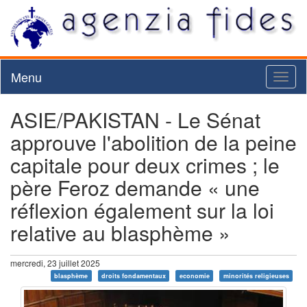
Menu
Toggl
naviga
ASIE/PAKISTAN - Le Sénat
approuve l'abolition de la peine
capitale pour deux crimes ; le
père Feroz demande « une
réflexion également sur la loi
relative au blasphème »
mercredi, 23 juillet 2025
blasphème
droits fondamentaux
economie
minorités religieuses