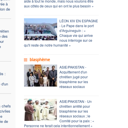
aide à tout le monde, mais nous voulons être
rée à
aux côtés de ceux qui en ont le plus besoin »
tion de
LÉON XIV EN ESPAGNE
- Le Pape dans le port
d'Arguineguín : «
rétien
Chaque vie qui arrive
e des
nous interroge sur ce
our
qu'il reste de notre humanité »
e
blasphème
ASIE/PAKISTAN -
Acquittement d'un
és :
chrétien jugé pour
blasphème sur les
 d'un
réseaux sociaux
ASIE/PAKISTAN - Un
s chefs
chrétien arrêté pour
civiles
blasphème sur les
ce
réseaux sociaux ; le
Comité pour la paix : «
ée de
Personne ne ferait cela intentionnellement »