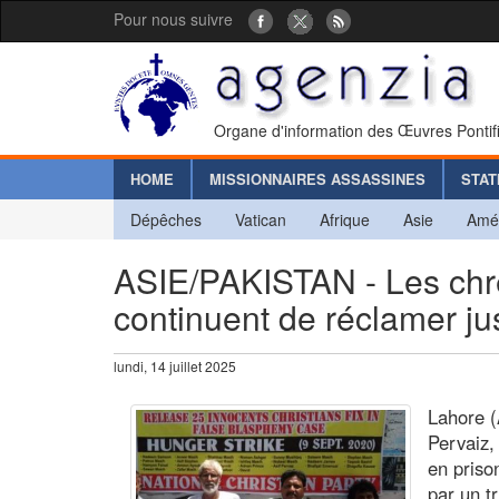
Pour nous suivre
Organe d'information des Œuvres Pontif
HOME
MISSIONNAIRES ASSASSINES
STAT
Dépêches
Vatican
Afrique
Asie
Amé
ASIE/PAKISTAN - Les chr
continuent de réclamer ju
lundi, 14 juillet 2025
Lahore (
Pervaiz,
en priso
par un t