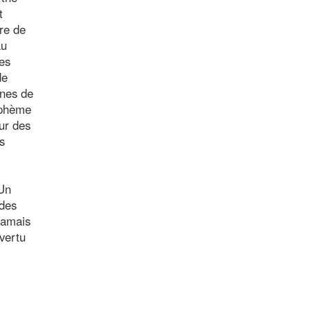
t
tre de
au
les
de
ines de
asphème
ur des
s
 Un
 des
jamais
vertu