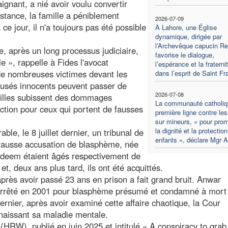
gnant, a nié avoir voulu convertir
stance, la famille a péniblement
2026-07-09
ce jour, il n'a toujours pas été possible
À Lahore, une Église
dynamique, dirigée par
l’Archevêque capucin R
, après un long processus judiciaire,
favorise le dialogue,
e », rappelle à Fides l'avocat
l’espérance et la fraterni
 de nombreuses victimes devant les
dans l’esprit de Saint Fr
ccusés innocents peuvent passer de
2026-07-08
illes subissent des dommages
La communauté catholiq
ction pour ceux qui portent de fausses
première ligne contre le
sur mineurs, « pour pro
la dignité et la protectio
ble, le 8 juillet dernier, un tribunal de
enfants », déclare Mgr 
 fausse accusation de blasphème, née
adeem étaient âgés respectivement de
et, deux ans plus tard, ils ont été acquittés.
près avoir passé 23 ans en prison a fait grand bruit. Anwar
é arrêté en 2001 pour blasphème présumé et condamné à mort
dernier, après avoir examiné cette affaire chaotique, la Cour
aissant sa maladie mentale.
RW), publié en juin 2025 et intitulé « A conspiracy to grab