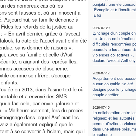
punjabi : une vie consac
l’un des nombreux cas où les
l'Évangile et à l'incultura
ons sont fausses et où un innocent a
la foi
é. Aujourd'hui, sa famille dénonce à
 Fides les retards de la justice au
2026-07-29
: « En avril dernier, grâce à l'avocat
Lynchage d'un couple ch
: « Un cas emblématiqu
alook, la date de l'appel avait enfin été
difficultés rencontrées p
tendue, sans donner de raisons »,
poursuivre les auteurs d
 avec sa famille et celle d'Asif
violences collectives »,
déclare l'avocat Anthony
curité, craignant des représailles,
sonnes accusées de blasphème.
2026-07-17
xtile comme son frère, s'occupe
Acquittement des accus
 enfants.
aucun coupable n'a été
éroulée en 2013, dans l'usine textile où
désigné pour le lynchage
couple chrétien
e portable et a envoyé des SMS
i a fait cela, par envie, jalousie et
2026-07-15
m. « Malheureusement, lors du procès
La collaboration entre le
émoignage dans lequel Asif niait les
religieux et les autorités 
vaiz a également expliqué que le
permet d'éviter la violen
dans une affaire présum
tant à se convertir à l'islam, mais qu'il
blasphème