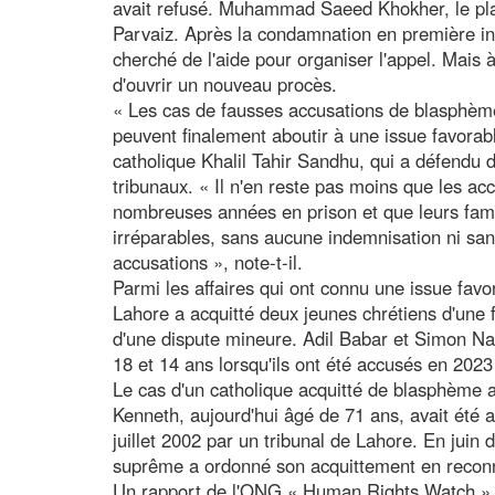
avait refusé. Muhammad Saeed Khokher, le plai
Parvaiz. Après la condamnation en première in
cherché de l'aide pour organiser l'appel. Mais à 
d'ouvrir un nouveau procès.
« Les cas de fausses accusations de blasphème
peuvent finalement aboutir à une issue favorabl
catholique Khalil Tahir Sandhu, qui a défendu
tribunaux. « Il n'en reste pas moins que les a
nombreuses années en prison et que leurs fam
irréparables, sans aucune indemnisation ni san
accusations », note-t-il.
Parmi les affaires qui ont connu une issue favora
Lahore a acquitté deux jeunes chrétiens d'une
d'une dispute mineure. Adil Babar et Simon N
18 et 14 ans lorsqu'ils ont été accusés en 2023 
Le cas d'un catholique acquitté de blasphème a
Kenneth, aujourd'hui âgé de 71 ans, avait ét
juillet 2002 par un tribunal de Lahore. En juin 
suprême a ordonné son acquittement en reconn
Un rapport de l'ONG « Human Rights Watch » (H