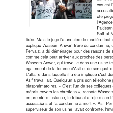
cas est 
accusati
été piég
l'Agence
Pakistan 
Saif-ul-M
fixée. Mais le juge l'a annulée de manière inat
explique Waseem Anwar, frère du condamné, qui,
Pervaiz, a dû déménager pour des raisons de sé
comme cela peut arriver aux proches des per
Waseem Anwar, qui travaille dans une usine te
également de la femme d'Asif et de ses quatre
L'affaire dans laquelle il a été impliqué s'est d
Asif travaillait. Quelqu'un a pris son téléphon
blasphématoires. « C'est l'un de ses collègues qu
mépris envers les chrétiens », raconte Wasee
en première instance, le tribunal a rejeté son t
accusations et l'a condamné à mort ». Asif Per
superviseur de son usine l'avait confronté, l'invi