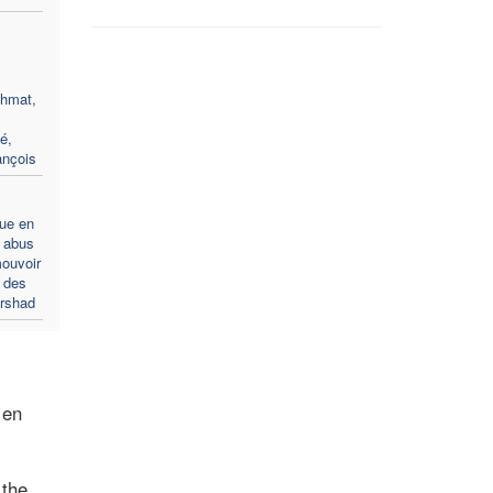
ehmat,
té,
ançois
ue en
s abus
mouvoir
n des
Arshad
 en
 the