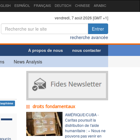
GLISH
ESPAÑOL
FRANÇAIS
DEUTSCH
CHINESE
ARABIC
vendredi, 7 août 2026 [GMT +1]
Entrer
recherche avancée
A propos de nous
nous contacter
ns
News Analysis
lasphème
droits fondamentaux
AMÉRIQUE/CUBA -
Caritas poursuit la
distribution de l'aide
humanitaire : « Nous ne
pouvons pas venir en
capucin