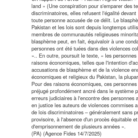
land » (Une conspiration pour s'emparer des ter
discriminatoires, elles refusent l'égalité devant
toute personne accusée de ce délit. Le blasphè
Pakistan et les lois sont depuis longtemps util
membres de communautés religieuses minorita
blasphème peut, en fait, équivaloir à une cond
personnes ont été tuées dans des violences col
».. En outre, poursuit le texte, « les personne
raisons économiques, telles que l'intention d'a
accusations de blasphème et de la violence enc
économiques et religieux du Pakistan, la plupa
Pour des raisons économiques, ces personnes n
préjugé profondément ancré dans le système pé
erreurs judiciaires à l'encontre des personnes
en justice les auteurs de violences commises
de lois discriminatoires – généralement sans 
provisoire, à l'absence d'un procès équitable e
d'emprisonnement de plusieurs années ».
(PA) (Agence Fides 14/7/2025)