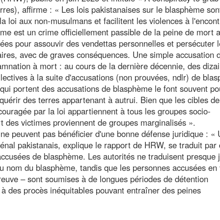
res), affirme : « Les lois pakistanaises sur le blasphème son
 la loi aux non-musulmans et facilitent les violences à l'encon
me est un crime officiellement passible de la peine de mort 
isées pour assouvir des vendettas personnelles et persécuter 
ires, avec de graves conséquences. Une simple accusation 
amnation à mort : au cours de la dernière décennie, des diza
lectives à la suite d'accusations (non prouvées, ndlr) de bl
s qui portent des accusations de blasphème le font souvent po
cquérir des terres appartenant à autrui. Bien que les cibles de
ouragée par la loi appartiennent à tous les groupes socio-
rt des victimes proviennent de groupes marginalisés ».
e peuvent pas bénéficier d'une bonne défense juridique : «
nal pakistanais, explique le rapport de HRW, se traduit par
 accusées de blasphème. Les autorités ne traduisent presque 
 au nom du blasphème, tandis que les personnes accusées en 
preuve – sont soumises à de longues périodes de détention
t à des procès inéquitables pouvant entraîner des peines