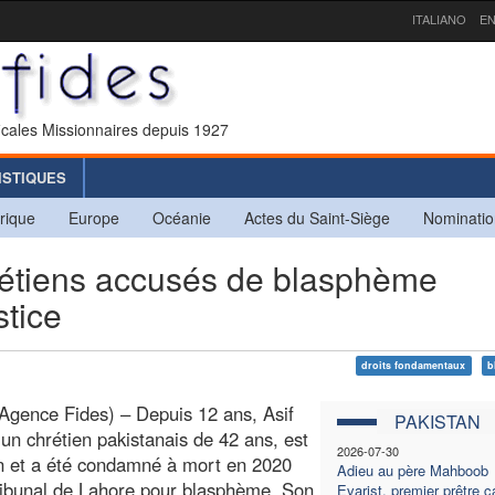
ITALIANO
EN
icales Missionnaires depuis 1927
ISTIQUES
rique
Europe
Océanie
Actes du Saint-Siège
Nominatio
étiens accusés de blasphème
stice
droits fondamentaux
b
Agence Fides) – Depuis 12 ans, Asif
PAKISTAN
 un chrétien pakistanais de 42 ans, est
2026-07-30
n et a été condamné à mort en 2020
Adieu au père Mahboob
ribunal de Lahore pour blasphème. Son
Evarist, premier prêtre 