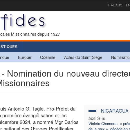
ITALIANO
EN
icales Missionnaires depuis 1927
ISTIQUES
rique
Europe
Océanie
Actes du Saint-Siège
Nominatio
omination du nouveau directe
Missionnaires
uis Antonio G. Tagle, Pro-Préfet du
NICARAGUA
a première évangélisation et les
2025-06-16
 9 décembre 2024, a nommé Mgr Carlos
Violeta Chamorro, « prés
r national des Œuvres Pontificales
de la paix », décède en e