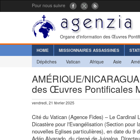
Pour nous suivre
Organe d'information des Œuvres Pontif
HOME
MISSIONNAIRES ASSASSINES
STAT
Dépêches
Vatican
Afrique
Asie
Amé
AMÉRIQUE/NICARAGUA - N
des Œuvres Pontificales 
vendredi, 21 février 2025
Cité du Vatican (Agence Fides) – Le Cardinal L
Dicastère pour l'Evangélisation (Section pour l
nouvelles Eglises particulières), en date du
Adán Alvarado, du clergé de Juigalpa, Directeu