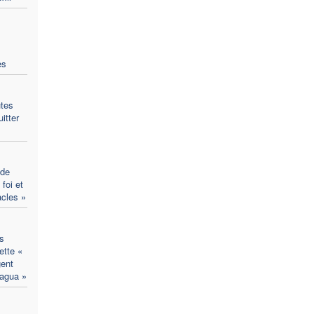
es
utes
itter
 de
foi et
acles »
s
ette «
gent
ragua »