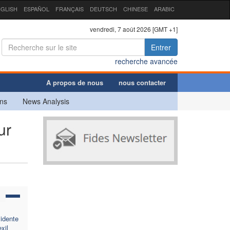
GLISH
ESPAÑOL
FRANÇAIS
DEUTSCH
CHINESE
ARABIC
vendredi, 7 août 2026 [GMT +1]
Entrer
recherche avancée
A propos de nous
nous contacter
ns
News Analysis
ur
idente
xil