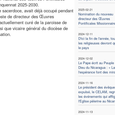
inquennat 2025-2030.
e sacerdoce, avait déjà occupé pendant
2025-02-21
Nomination du nouveau
poste de directeur des Œuvres
directeur des Œuvres
 actuellement curé de la paroisse de
Pontificales Missionnair
i que vicaire général du diocèse de
sation.
2024-12-11
D'ici la fin de l'année, to
les religieuses devront qu
le pays
2024-12-02
Le Pape écrit au Peuple
Dieu du Nicaragua : « La 
l'espérance font des mir
2024-11-16
Le président des évêque
expulsé, le CELAM, regr
les événements qui affli
l'Eglise pèlerine au Nica
2024-11-13