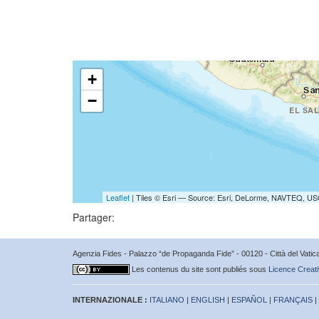
+
−
Leaflet
| Tiles © Esri — Source: Esri, DeLorme, NAVTEQ, USG
Partager:
Agenzia Fides - Palazzo “de Propaganda Fide” - 00120 - Città del Vat
Les contenus du site sont publiés sous
Licence Creati
INTERNAZIONALE :
ITALIANO
|
ENGLISH
|
ESPAÑOL
|
FRANÇAIS
|