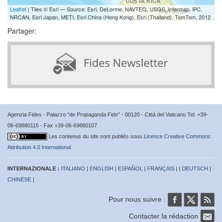
Leaflet
| Tiles © Esri — Source: Esri, DeLorme, NAVTEQ, USGS, Intermap, iPC,
NRCAN, Esri Japan, METI, Esri China (Hong Kong), Esri (Thailand), TomTom, 2012
Partager:
Agenzia Fides - Palazzo “de Propaganda Fide” - 00120 - Città del Vaticano Tel. +39-
06-69880115 - Fax +39-06-69880107
Les contenus du site sont publiés sous
Licence Creative Commons
Attribution 4.0 International
INTERNAZIONALE :
ITALIANO
|
ENGLISH
|
ESPAÑOL
|
FRANÇAIS
| |
DEUTSCH
|
CHINESE
|
Pour nous suivre :
Contacter la rédaction