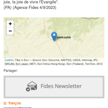
joie, la joie de vivre l'Évangile".
(PA) (Agence Fides 4/9/2023)
+
−
Leaflet
| Tiles © Esri — Source: Esri, DeLorme, NAVTEQ, USGS, Intermap, iPC,
NRCAN, Esri Japan, METI, Esri China (Hong Kong), Esri (Thailand), TomTom, 2012
Partager:
françois