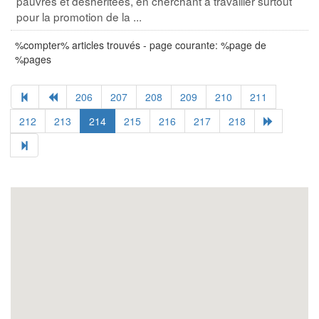
pauvres et déshéritées, en cherchant à travailler surtout
pour la promotion de la ...
%compter% articles trouvés - page courante: %page de
%pages
206
207
208
209
210
211
212
213
214
215
216
217
218