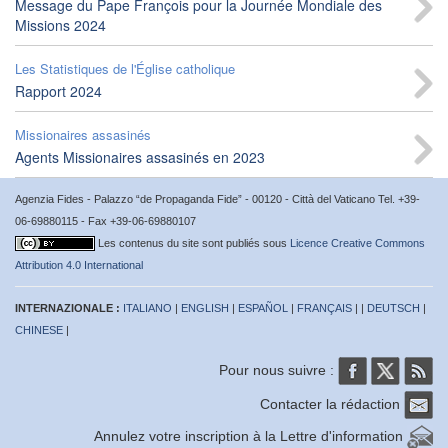
Message du Pape François pour la Journée Mondiale des
Missions 2024
Les Statistiques de l'Église catholique
Rapport 2024
Missionaires assasinés
Agents Missionaires assasinés en 2023
Agenzia Fides - Palazzo “de Propaganda Fide” - 00120 - Città del Vaticano Tel. +39-
06-69880115 - Fax +39-06-69880107
Les contenus du site sont publiés sous
Licence Creative Commons
Attribution 4.0 International
INTERNAZIONALE :
ITALIANO
|
ENGLISH
|
ESPAÑOL
|
FRANÇAIS
| |
DEUTSCH
|
CHINESE
|
Pour nous suivre :
Contacter la rédaction
Annulez votre inscription à la Lettre d'information