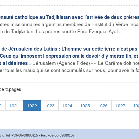
auté catholique au Tadjikistan avec l’arrivée de deux prêtre
res missionnaires argentins membres de l’Institut du Verbe Inca
on du Tadjikistan. Les prêtres sont le Père Ezequiel Ayal ...
de Jérusalem des Latins : L’homme sur cette terre n’est pas
x qui imposent l’oppression ont le devoir d’y mettre fin, et 
Jérusalem (Agence Fides) - « Le Carême doit no
x si désirées »
gner tous les maux qui se sont accumulés sur nous, pour avoir la f
 de %pages
0
1021
1022
1023
1024
1025
1026
1027
10
icano Tel. +39-06-69880115 - Fax +39-06-69880107