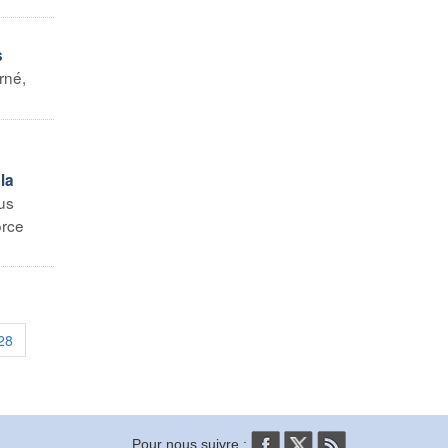
s
rné,
la
us
orce
28
Pour nous suivre :