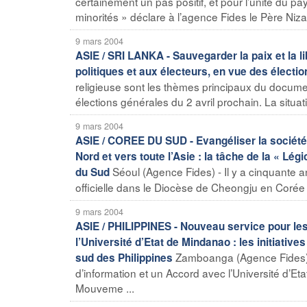
certainement un pas positif, et pour l’unité du pa
minorités » déclare à l’agence Fides le Père Niza
9 mars 2004
ASIE / SRI LANKA - Sauvegarder la paix et la 
politiques et aux électeurs, en vue des électio
religieuse sont les thèmes principaux du docume
élections générales du 2 avril prochain. La situati
9 mars 2004
ASIE / COREE DU SUD - Evangéliser la société
Nord et vers toute l’Asie : la tâche de la « L
Séoul (Agence Fides) - Il y a cinquante a
du Sud
officielle dans le Diocèse de Cheongju en Corée d
9 mars 2004
ASIE / PHILIPPINES - Nouveau service pour le
l’Université d’Etat de Mindanao : les initiativ
Zamboanga (Agence Fides) 
sud des Philippines
d’information et un Accord avec l’Université d’Eta
Mouveme ...