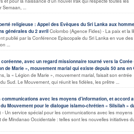
ys et pour la naissance d’un nouvel Irak qui respecte toutes les
r Semaan, ...
liberté religieuse : Appel des Evêques du Sri Lanka aux homm
Colombo (Agence Fides) - La paix et la li
ns générales du 2 avril
nt publié par la Conférence Episcopale du Sri Lanka en vue des
on ...
 coréenne, avec un regard missionnaire tourné vers la Corée
égion de Marie », mouvement marial qui existe depuis 50 ans en
ns, la « Légion de Marie », mouvement marial, faisait son entrée
u Sud. Le Mouvement, qui réunit les fidèles, les prêtre ...
s communications avec les moyens d’information, et accord 
es du Mouvement pour le dialogue islamo-chrétien « Silsilah » d
- Un service spécial pour les communications avec les moyens
t de Mindanao Occidentale : telles sont les nouvelles initiatives d