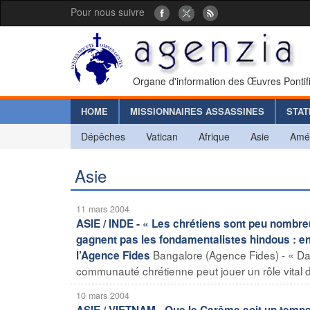
Pour nous suivre
Organe d'information des Œuvres Pontif
HOME
MISSIONNAIRES ASSASSINES
STAT
Dépêches
Vatican
Afrique
Asie
Amé
Asie
11 mars 2004
ASIE / INDE - « Les chrétiens sont peu nombre
gagnent pas les fondamentalistes hindous : en
Bangalore (Agence Fides) - « Dan
l’Agence Fides
communauté chrétienne peut jouer un rôle vital da
10 mars 2004
ASIE / VIETNAM - Que le Carême soit un temps d