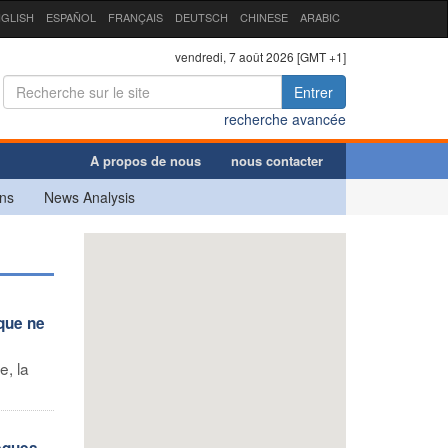
GLISH
ESPAÑOL
FRANÇAIS
DEUTSCH
CHINESE
ARABIC
vendredi, 7 août 2026 [GMT +1]
Entrer
recherche avancée
A propos de nous
nous contacter
ns
News Analysis
 que ne
e, la
vêques