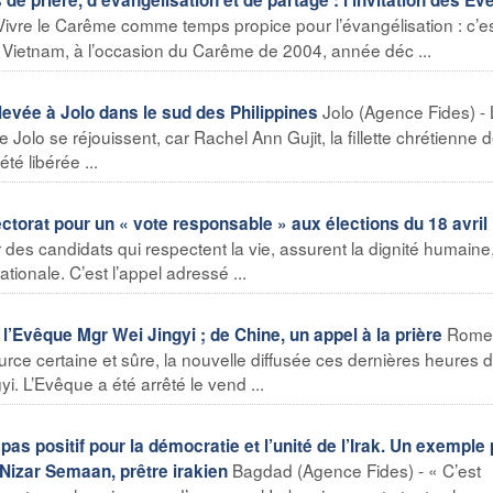
 Vivre le Carême comme temps propice pour l’évangélisation : c’e
du Vietnam, à l’occasion du Carême de 2004, année déc ...
Jolo (Agence Fides) -
enlevée à Jolo dans le sud des Philippines
olo se réjouissent, car Rachel Ann Gujit, la fillette chrétienne 
té libérée ...
ectorat pour un « vote responsable » aux élections du 18 avril
des candidats qui respectent la vie, assurent la dignité humaine
nationale. C’est l’appel adressé ...
Rome
 l’Evêque Mgr Wei Jingyi ; de Chine, un appel à la prière
rce certaine et sûre, la nouvelle diffusée ces dernières heures 
yi. L’Evêque a été arrêté le vend ...
pas positif pour la démocratie et l’unité de l’Irak. Un exemple
Bagdad (Agence Fides) - « C’est
 Nizar Semaan, prêtre irakien