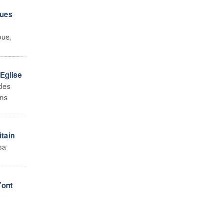
ques
bus,
’Eglise
des
ons
itain
sa
’ont