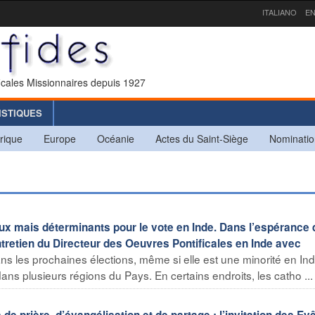
ITALIANO
EN
icales Missionnaires depuis 1927
ISTIQUES
rique
Europe
Océanie
Actes du Saint-Siège
Nominatio
ux mais déterminants pour le vote en Inde. Dans l’espérance
tretien du Directeur des Oeuvres Pontificales en Inde avec
s les prochaines élections, même si elle est une minorité en Ind
ns plusieurs régions du Pays. En certains endroits, les catho ...
e prière, d’évangélisation et de partage : l’invitation des E