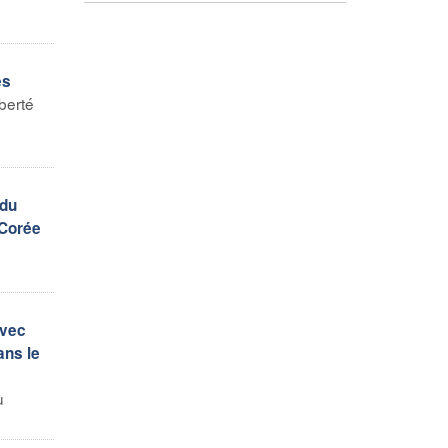
es
berté
 du
 Corée
avec
ans le
u