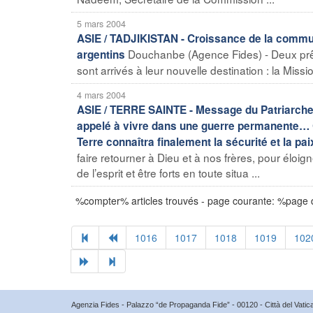
5 mars 2004
ASIE / TADJIKISTAN - Croissance de la commun
Douchanbe (Agence Fides) - Deux prêt
argentins
sont arrivés à leur nouvelle destination : la Missi
4 mars 2004
ASIE / TERRE SAINTE - Message du Patriarche 
appelé à vivre dans une guerre permanente… Ceu
Terre connaîtra finalement la sécurité et la pai
faire retourner à Dieu et à nos frères, pour éloi
de l’esprit et être forts en toute situa ...
%compter% articles trouvés - page courante: %page
1016
1017
1018
1019
102
Agenzia Fides - Palazzo “de Propaganda Fide” - 00120 - Città del Vat