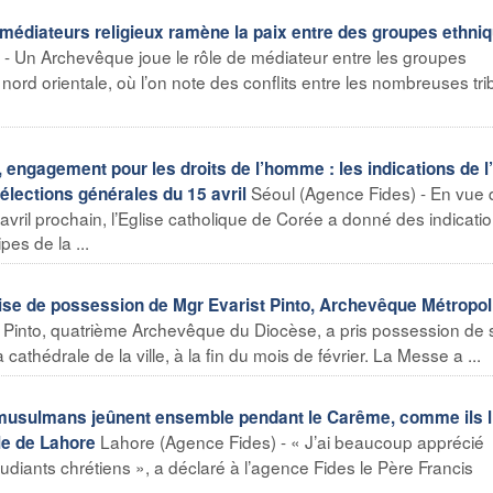
 médiateurs religieux ramène la paix entre des groupes ethni
- Un Archevêque joue le rôle de médiateur entre les groupes
nord orientale, où l’on note des conflits entre les nombreuses tri
 engagement pour les droits de l’homme : les indications de l
Séoul (Agence Fides) - En vue 
lections générales du 15 avril
avril prochain, l’Eglise catholique de Corée a donné des indicati
pes de la ...
ise de possession de Mgr Evarist Pinto, Archevêque Métropol
t Pinto, quatrième Archevêque du Diocèse, a pris possession de 
thédrale de la ville, à la fin du mois de février. La Messe a ...
 musulmans jeûnent ensemble pendant le Carême, comme ils l
Lahore (Agence Fides) - « J’ai beaucoup apprécié
ole de Lahore
tudiants chrétiens », a déclaré à l’agence Fides le Père Francis