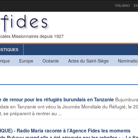
ITALIANO
EN
icales Missionnaires depuis 1927
ISTIQUES
rique
Europe
Océanie
Actes du Saint-Siège
Nominatio
Bujumbur
de retour pour les réfugiés burundais en Tanzanie
dais en Tanzanie ont vécu la Journée Mondiale du Réfugié, le 20 
, se préparent à rentrer au ...
) - Radio Maria raconte à l’Agence Fides les moments
e Bukavu quand elle a été attaquée par les rebelles : « La Sa