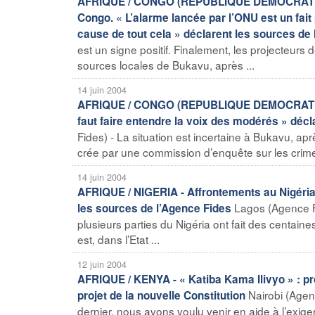
AFRIQUE / CONGO (REPUBLIQUE DEMOCRATIQUE) 
Congo. « L’alarme lancée par l’ONU est un fait p
cause de tout cela » déclarent les sources de
est un signe positif. Finalement, les projecteurs
sources locales de Bukavu, après ...
14 juin 2004
AFRIQUE / CONGO (REPUBLIQUE DEMOCRATIQUE) -
faut faire entendre la voix des modérés » déc
Fides) - La situation est incertaine à Bukavu, ap
crée par une commission d’enquête sur les crim
14 juin 2004
AFRIQUE / NIGERIA - Affrontements au Nigéria :
Lagos (Agence Fi
les sources de l’Agence Fides
plusieurs parties du Nigéria ont fait des centain
est, dans l’Etat ...
12 juin 2004
AFRIQUE / KENYA - « Katiba Kama Ilivyo » : p
Nairobi (Agen
projet de la nouvelle Constitution
dernier, nous avons voulu venir en aide à l’exi