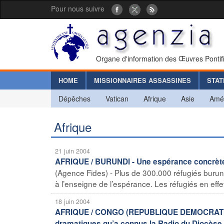
Pour nous suivre
Organe d'information des Œuvres Pontif
HOME
MISSIONNAIRES ASSASSINES
STAT
Dépêches
Vatican
Afrique
Asie
Amé
Afrique
21 juin 2004
AFRIQUE / BURUNDI - Une espérance concrète 
(Agence Fides) - Plus de 300.000 réfugiés burun
à l’enseigne de l’espérance. Les réfugiés en effet
18 juin 2004
AFRIQUE / CONGO (REPUBLIQUE DEMOCRATIQUE
dramatiques qu’a connus la Radio du Diocèse d