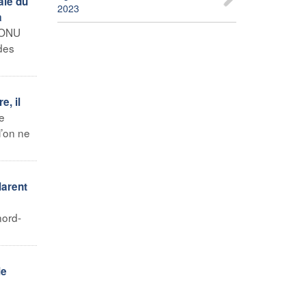
ale du
2023
a
l’ONU
 des
, il
e
l’on ne
larent
nord-
le