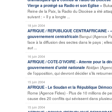
Buka
Vierge a protégé sa Radio et son Eglise »
Reine de la Paix, la Radio du Diocèse a été att
suivant : « Il y a longte ...
18 juin 2004
AFRIQUE / REPUBLIQUE CENTRAFRICAINE - « Le
Bangui (Agence Fid
gouvernement centrafricain
face à la diffusion des sectes dans le pays ; el
aut ...
16 juin 2004
AFRIQUE / COTE-D’IVOIRE - Attente pour la déci
Abidjan (Agence
gouvernement d’unité nationale
de l’opposition, qui devront décider s’ils retourne
15 juin 2004
AFRIQUE - Le Soudan et la République Démocra
Rome (Agence Fides) - Plus de 10 millions de pe
cause des 20 conflits qui sévissent dans plusieu
15 juin 2004