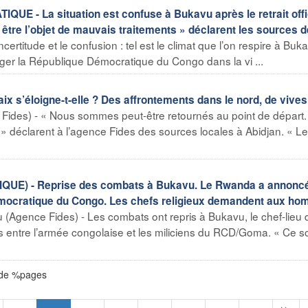
- La situation est confuse à Bukavu après le retrait offi
à être l’objet de mauvais traitements » déclarent les sources d
certitude et le confusion : tel est le climat que l’on respire à Buk
nger la République Démocratique du Congo dans la vi ...
x s’éloigne-t-elle ? Des affrontements dans le nord, de vives
Fides) - « Nous sommes peut-être retournés au point de départ.
 déclarent à l’agence Fides des sources locales à Abidjan. « Le
) - Reprise des combats à Bukavu. Le Rwanda a annoncé 
Démocratique du Congo. Les chefs religieux demandent aux h
 (Agence Fides) - Les combats ont repris à Bukavu, le chef-lieu 
entre l’armée congolaise et les miliciens du RCD/Goma. « Ce so
 de %pages