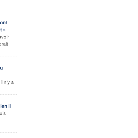
ont
t »
avoir
rait
du
l n’y a
en il
uis