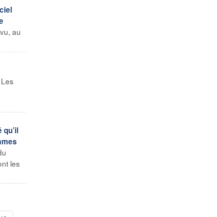
ciel
e
avu, au
 Les
qu’il
ommes
du
nt les