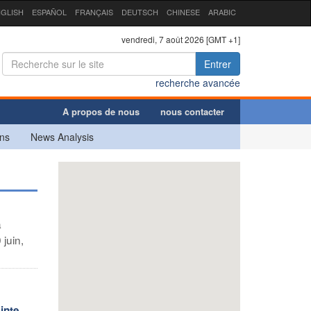
GLISH
ESPAÑOL
FRANÇAIS
DEUTSCH
CHINESE
ARABIC
vendredi, 7 août 2026 [GMT +1]
Entrer
recherche avancée
A propos de nous
nous contacter
ns
News Analysis
a
juin,
inte