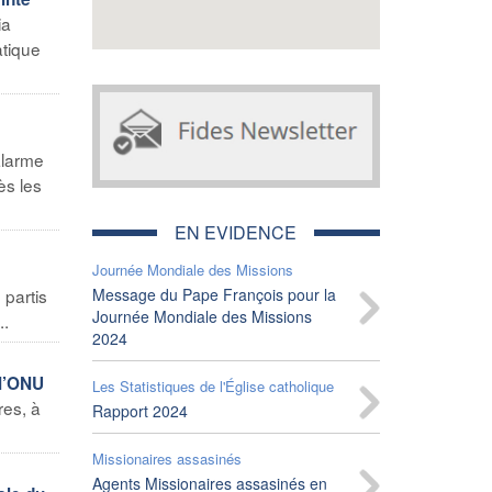
ia
atique
alarme
ès les
EN EVIDENCE
Journée Mondiale des Missions
 partis
Message du Pape François pour la
Journée Mondiale des Missions
..
2024
 l’ONU
Les Statistiques de l'Église catholique
res, à
Rapport 2024
Missionaires assasinés
Agents Missionaires assasinés en