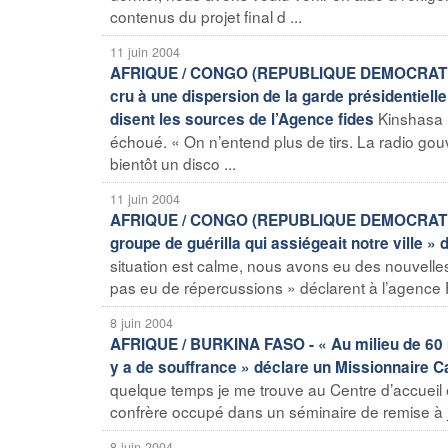
contenus du projet final d ...
11 juin 2004
AFRIQUE / CONGO (REPUBLIQUE DEMOCRATIQUE)
cru à une dispersion de la garde présidentiell
Kinshasa 
disent les sources de l’Agence fides
échoué. « On n’entend plus de tirs. La radio go
bientôt un disco ...
11 juin 2004
AFRIQUE / CONGO (REPUBLIQUE DEMOCRATIQUE) 
groupe de guérilla qui assiégeait notre ville 
situation est calme, nous avons eu des nouvelles 
pas eu de répercussions » déclarent à l’agence F
8 juin 2004
AFRIQUE / BURKINA FASO - « Au milieu de 60 ma
y a de souffrance » déclare un Missionnaire Ca
quelque temps je me trouve au Centre d’accueil
confrère occupé dans un séminaire de remise à jou
8 juin 2004