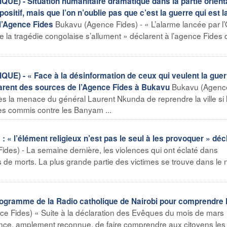
- Situation humanitaire dramatique dans la partie orient
ositif, mais que l’on n’oublie pas que c’est la guerre qui est l
Bukavu (Agence Fides) - « L’alarme lancée par 
 l’Agence Fides
 de la tragédie congolaise s’allument » déclarent à l’agence Fides
 « Face à la désinformation de ceux qui veulent la guerre
Bukavu (Agenc
larent des sources de l’Agence Fides à Bukavu
rès la menace du général Laurent Nkunda de reprendre la ville si 
es commis contre les Banyam ...
 « l’élément religieux n’est pas le seul à les provoquer » déc
des) - La semaine dernière, les violences qui ont éclaté dans
es de morts. La plus grande partie des victimes se trouve dans le 
rogramme de la Radio catholique de Nairobi pour comprendre 
ce Fides) « Suite à la déclaration des Evêques du mois de mars
gence, amplement reconnue, de faire comprendre aux citoyens les