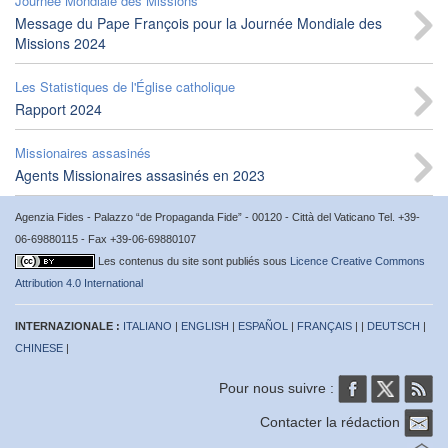
Journée Mondiale des Missions
Message du Pape François pour la Journée Mondiale des
Missions 2024
Les Statistiques de l'Église catholique
Rapport 2024
Missionaires assasinés
Agents Missionaires assasinés en 2023
Agenzia Fides - Palazzo “de Propaganda Fide” - 00120 - Città del Vaticano Tel. +39-
06-69880115 - Fax +39-06-69880107
Les contenus du site sont publiés sous
Licence Creative Commons
Attribution 4.0 International
INTERNAZIONALE :
ITALIANO
|
ENGLISH
|
ESPAÑOL
|
FRANÇAIS
| |
DEUTSCH
|
CHINESE
|
Pour nous suivre :
Contacter la rédaction