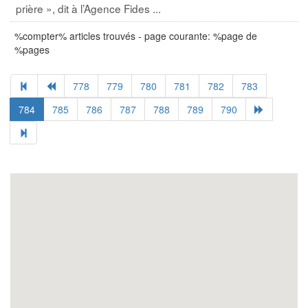
prière », dit à l’Agence Fides ...
%compter% articles trouvés - page courante: %page de
%pages
778
779
780
781
782
783
784
785
786
787
788
789
790