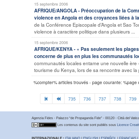
15 septembre 2006
AFRIQUE/ANGOLA - Préoccupation de la Commis
violence en Angola et des croyances liées à la
de la Conférence Episcopale d’Angola et Sao To
violence à caractère politique dans plusieurs ...
15 septembre 2006
AFRIQUE/KENYA - « Pas seulement les plages et
concerne de plus en plus les communautés lo
communautés locales entame une nouvelle ère » a
tourisme du Kenya, lors de sa rencontre avec la p
%compter% articles trouvés - page courante: %page
735
736
737
738
739
Agenzia Fides - Palazzo “de Propaganda Fide” - 00120 - Città del Vat
Les contenus du site sont publiés sous
Licence Creati
INTERNAZIONALE :
ITALIANO
|
ENGLISH
|
ESPAÑOL
|
FRANÇAIS
|