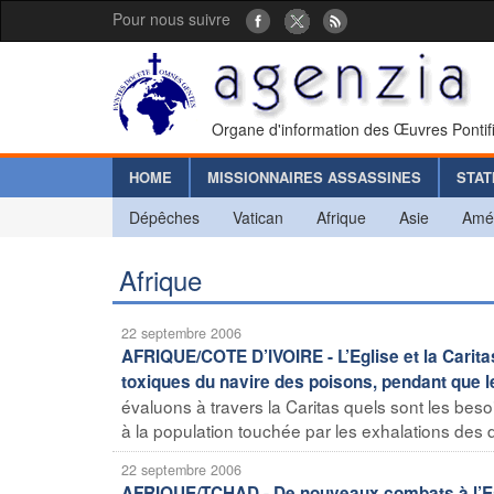
Pour nous suivre
Organe d'information des Œuvres Pontif
HOME
MISSIONNAIRES ASSASSINES
STAT
Dépêches
Vatican
Afrique
Asie
Amé
Afrique
22 septembre 2006
AFRIQUE/COTE D’IVOIRE - L’Eglise et la Caritas
toxiques du navire des poisons, pendant que le 
évaluons à travers la Caritas quels sont les beso
à la population touchée par les exhalations des d
22 septembre 2006
AFRIQUE/TCHAD - De nouveaux combats à l’Est