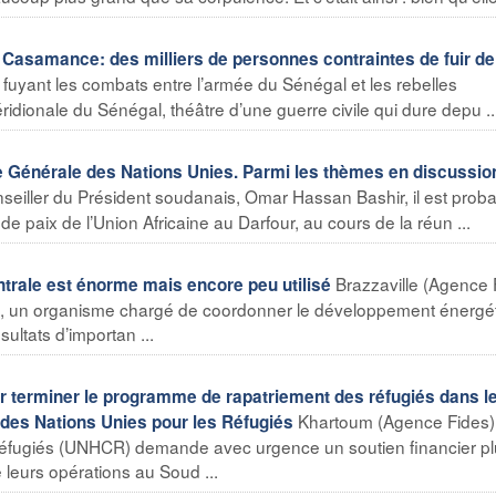
samance: des milliers de personnes contraintes de fuir de
uyant les combats entre l’armée du Sénégal et les rebelles
dionale du Sénégal, théâtre d’une guerre civile qui dure depu ..
Générale des Nations Unies. Parmi les thèmes en discussion
eiller du Président soudanais, Omar Hassan Bashir, il est prob
e paix de l’Union Africaine au Darfour, au cours de la réun ...
Brazzaville (Agence 
ntrale est énorme mais encore peu utilisé
C), un organisme chargé de coordonner le développement énergé
ultats d’importan ...
terminer le programme de rapatriement des réfugiés dans l
Khartoum (Agence Fides)
des Nations Unies pour les Réfugiés
Réfugiés (UNHCR) demande avec urgence un soutien financier p
e leurs opérations au Soud ...