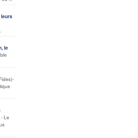
 leurs
.
, le
able
Fides)-
tique
e
 - Le
lus