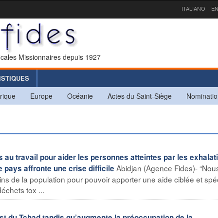
ITALIANO
EN
icales Missionnaires depuis 1927
ISTIQUES
rique
Europe
Océanie
Actes du Saint-Siège
Nominatio
 au travail pour aider les personnes atteintes par les exhalat
Abidjan (Agence Fides)- “Nou
pays affronte une crise difficile
ins de la population pour pouvoir apporter une aide ciblée et spé
échets tox ...
 du Tchad tandis qu’augmente la préoccupation de la