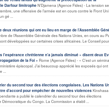
N’Djamena (Agence Fides) - La tension se
le Darfour limitrophe
tembre, une offensive de l’armée est en cours contre le Front Uni
n gé ...
de deux réunions qui ont eu lieu en marge de l’Assemblée Gén
mbre de l’Assemblée Générale des Nations Unies, en cours au Pa
ont développées sur certaines crises africaines. Le Conseil pour 
es l’espérance chrétienne n’a jamais diminué » disent deux E
Rome (Agence Fides) - « C’est un sémina
Propagation de la Foi »
inistère épiscopal. J’ai beaucoup apprécié les exposés qui ont
 ...
er du second tour des élections congolaises. Les Nations U
Kinshasa
ettre d’accord pour empêcher de nouvelles violences
endante a publié le calendrier du second tour des élections
ue Démocratique du Congo. La Commission a établi ...