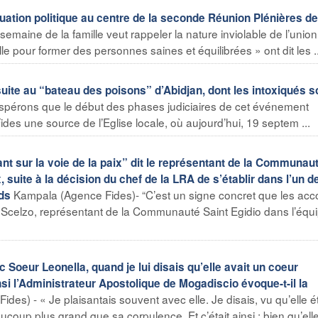
tuation politique au centre de la seconde Réunion Plénières d
emaine de la famille veut rappeler la nature inviolable de l’union
lle pour former des personnes saines et équilibrées » ont dit les ..
ite au “bateau des poisons” d’Abidjan, dont les intoxiqués s
spérons que le début des phases judiciaires de cet événement
Fides une source de l’Eglise locale, où aujourd’hui, 19 septem ...
sur la voie de la paix” dit le représentant de la Communau
 suite à la décision du chef de la LRA de s’établir dans l’un d
Kampala (Agence Fides)- “C’est un signe concret que les acc
ds
rio Scelzo, représentant de la Communauté Saint Egidio dans l’équ
Soeur Leonella, quand je lui disais qu’elle avait un coeur
si l’Administrateur Apostolique de Mogadiscio évoque-t-il la
Fides) - « Je plaisantais souvent avec elle. Je disais, vu qu’elle ét
oup plus grand que sa corpulence. Et c’était ainsi : bien qu’elle 