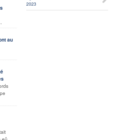
2023
es
.
ont au
té
es
ords
ipe
ait
eû ...