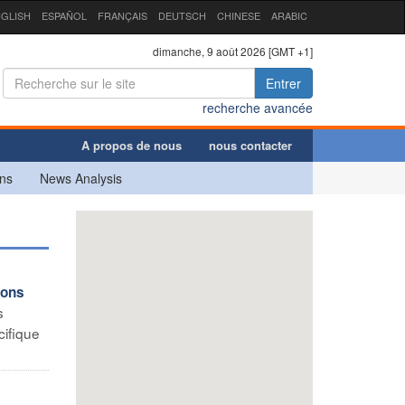
GLISH
ESPAÑOL
FRANÇAIS
DEUTSCH
CHINESE
ARABIC
dimanche, 9 août 2026 [GMT +1]
Entrer
recherche avancée
A propos de nous
nous contacter
ns
News Analysis
ions
s
cifique