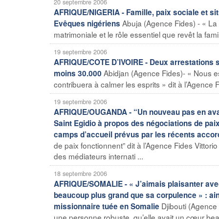
20 septembre 2006
AFRIQUE/NIGERIA - Famille, paix sociale et si
Abuja (Agence Fides) - « La s
Evêques nigériens
matrimoniale et le rôle essentiel que revêt la fami
19 septembre 2006
AFRIQUE/COTE D’IVOIRE - Deux arrestations su
Abidjan (Agence Fides)- « Nous e
moins 30.000
contribuera à calmer les esprits » dit à l’Agence 
19 septembre 2006
AFRIQUE/OUGANDA - “Un nouveau pas en avant 
Saint Egidio à propos des négociations de paix,
camps d’accueil prévus par les récents accor
de paix fonctionnent” dit à l’Agence Fides Vitto
des médiateurs internati ...
18 septembre 2006
AFRIQUE/SOMALIE - « J’aimais plaisanter avec 
beaucoup plus grand que sa corpulence » : ain
Djibouti (Agence 
missionnaire tuée en Somalie
une personne robuste, qu’elle avait un cœur beauc