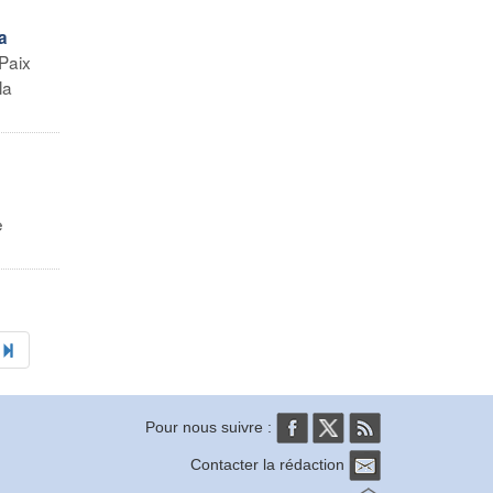
a
Paix
la
e
Pour nous suivre :
Contacter la rédaction