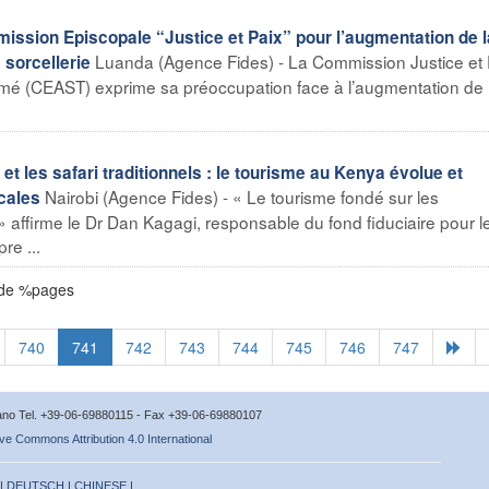
sion Episcopale “Justice et Paix” pour l’augmentation de l
Luanda (Agence Fides) - La Commission Justice et 
 sorcellerie
mé (CEAST) exprime sa préoccupation face à l’augmentation de 
 les safari traditionnels : le tourisme au Kenya évolue et
Nairobi (Agence Fides) - « Le tourisme fondé sur les
cales
ffirme le Dr Dan Kagagi, responsable du fond fiduciaire pour l
re ...
 de %pages
740
741
742
743
744
745
746
747
icano Tel. +39-06-69880115 - Fax +39-06-69880107
ve Commons Attribution 4.0 International
 |
DEUTSCH
|
CHINESE
|