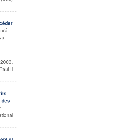
rcéder
Curé
vu,
 2003,
aul II
its
l des
r
tional
ent et