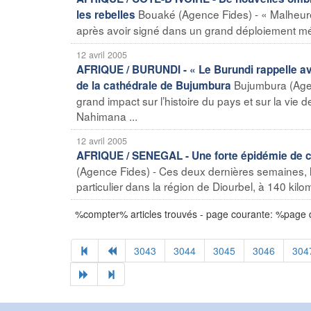
Bouaké (Agence Fides) - « Malheureus
les rebelles
après avoir signé dans un grand déploiement média
12 avril 2005
AFRIQUE / BURUNDI - « Le Burundi rappelle avec
Bujumbura (Agen
de la cathédrale de Bujumbura
grand impact sur l’histoire du pays et sur la vie
Nahimana ...
12 avril 2005
AFRIQUE / SENEGAL - Une forte épidémie de ch
(Agence Fides) - Ces deux dernières semaines, 
particulier dans la région de Diourbel, à 140 kilom
%compter% articles trouvés - page courante: %page
3043
3044
3045
3046
304