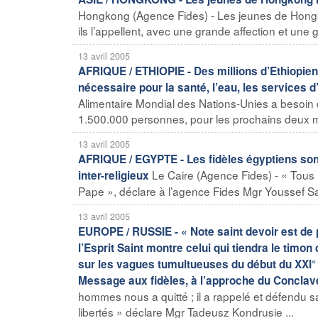
Hongkong (Agence Fides) - Les jeunes de Hongk
ils l’appellent, avec une grande affection et un
13 avril 2005
AFRIQUE / ETHIOPIE - Des millions d’Ethiopien
nécessaire pour la santé, l’eau, les services d’
Alimentaire Mondial des Nations-Unies a besoin d
1.500.000 personnes, pour les prochains deux moi
13 avril 2005
AFRIQUE / EGYPTE - Les fidèles égyptiens sont
Le Caire (Agence Fides) - « Tous l
inter-religieux
Pape », déclare à l’agence Fides Mgr Youssef Sar
13 avril 2005
EUROPE / RUSSIE - « Note saint devoir est de pr
l’Esprit Saint montre celui qui tiendra le timon 
sur les vagues tumultueuses du début du XXI°
Message aux fidèles, à l’approche du Conclav
hommes nous a quitté ; il a rappelé et défendu s
libertés » déclare Mgr Tadeusz Kondrusie ...