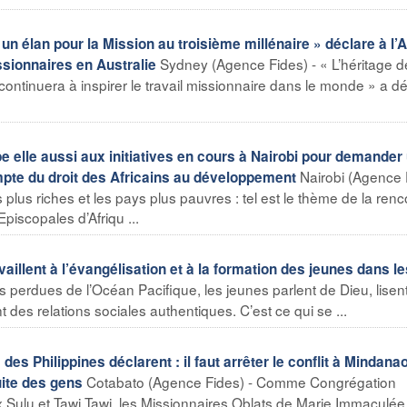
un élan pour la Mission au troisième millénaire » déclare à l
Sydney (Agence Fides) - « L’héritage 
ssionnaires en Australie
ntinuera à inspirer le travail missionnaire dans le monde » a dé
e elle aussi aux initiatives en cours à Nairobi pour demander
Nairobi (Agence 
te du droit des Africains au développement
 plus riches et les pays plus pauvres : tel est le thème de la renc
iscopales d’Afriqu ...
llent à l’évangélisation et à la formation des jeunes dans le
s perdues de l’Océan Pacifique, les jeunes parlent de Dieu, lisent
t des relations sociales authentiques. C’est ce qui se ...
es Philippines déclarent : il faut arrêter le conflit à Mindanao
Cotabato (Agence Fides) - Comme Congrégation
uite des gens
Sulu et Tawi Tawi, les Missionnaires Oblats de Marie Immaculée