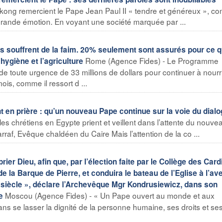
ong remercient le Pape Jean Paul II « tendre et généreux », 
e grande émotion. En voyant une société marquée par ...
s souffrent de la faim. 20% seulement sont assurés pour ce q
Rome (Agence Fides) - Le Programme
hygiène et l’agriculture
e toute urgence de 33 millions de dollars pour continuer à nourr
s, comme il ressort d ...
 en prière : qu’un nouveau Pape continue sur la voie du dial
es chrétiens en Egypte prient et veillent dans l’attente du nouve
raf, Evêque chaldéen du Caire Mais l’attention de la co ...
ier Dieu, afin que, par l’élection faite par le Collège des Card
de la Barque de Pierre, et conduira le bateau de l’Eglise à l’av
 siècle », déclare l’Archevêque Mgr Kondrusiewicz, dans son
Moscou (Agence Fides) - « Un Pape ouvert au monde et aux
e
ans se lasser la dignité de la personne humaine, ses droits et se