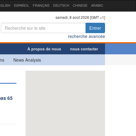
GLISH
ESPAÑOL
FRANÇAIS
DEUTSCH
CHINESE
ARABIC
samedi, 8 août 2026 [GMT +1]
Entrer
recherche avancée
A propos de nous
nous contacter
ns
News Analysis
pas 65