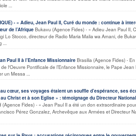
ole ...
- « Adieu, Jean Paul II, Curé du monde : continue à inte
Bukavu (Agence Fides) - « Adieu Jean Paul II, 
œur de l’Afrique
gi Lo Stocco, directeur de Radio Maria Malia wa Amani, de Buka
 ...
Brasilia (Agence Fides) - En
n Paul II à l’Enfance Missionnaire
 de l'Oeuvre Pontificale de l’Enfance Missionnaire, le Pape Jean P
r un Messa ...
au cœur, ses voyages étaient un souffle d’espérance, ses écr
 au Christ et à son Eglise » : témoignage du Directeur Nationa
 (Agence Fides) - « Jean Paul II a été un don extraordinaire pou
 Francisco Pérez Gonzalez, Archevêque aux Armées et Directeur Na
s sur le Pays : accusations réciproques entre le gouvernem