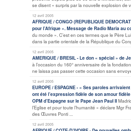
se disent « surpris par la nouvelle explosion de vi
12 avril 2005
AFRIQUE / CONGO (REPUBLIQUE DEMOCRATIQUE) 
pour l’Afrique ». Message de Radio Maria au c
du monde ». C’est en ces termes que le Père Lui
dans la partie orientale de la République du Cong
12 avril 2005
AMERIQUE / BRESIL - Le don « spécial » de Jea
à l’occasion du 160° anniversaire de la fondation
ne laissa pas passer cette occasion sans envoye
12 avril 2005
EUROPE / ESPAGNE - « Ses paroles arrivaient 
ont été l’expression fidèle de son amour fidèle
Madrid
OPM d’Espagne sur le Pape Jean Paul II
l’Eglise et pour toute l’humanité » déclare Mgr
des Œuvres Ponti ...
12 avril 2005
AFRIQUE / COTE-D’IVOIRE - De nouvelles ombre