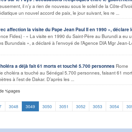
ement, il n’y a rien de nouveau sous le soleil de la Côte-d’Ivoir
tique un nouvel accord de paix, le jour suivant, les re ...
 affection la visite du Pape Jean Paul II en 1990 », déclare 
ce Fides) - « La visite en 1990 du Saint-Père au Burundi a eu 
 des Burundais », a déclaré à l’envoyé de l’Agence DIA Mgr Jean-L
Rome
oléra a déjà fait 61 morts et touché 5.700 personnes
le choléra a touché au Sénégal 5.700 personnes, faisant 61 mort
ètres à l’est de Dakar. D’après les ...
 de %pages
7
3048
3049
3050
3051
3052
3053
3054
30