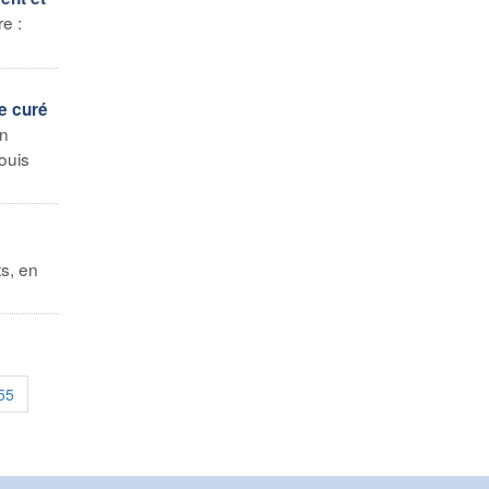
e :
le curé
un
ouis
s, en
55