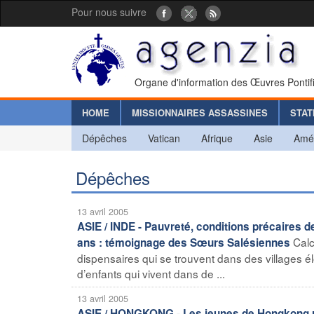
Pour nous suivre
Organe d'information des Œuvres Pontif
HOME
MISSIONNAIRES ASSASSINES
STAT
Dépêches
Vatican
Afrique
Asie
Amé
Dépêches
13 avril 2005
ASIE / INDE - Pauvreté, conditions précaires 
Calc
ans : témoignage des Sœurs Salésiennes
dispensaires qui se trouvent dans des villages é
d’enfants qui vivent dans de ...
13 avril 2005
ASIE / HONGKONG - Les jeunes de Hongkong rem