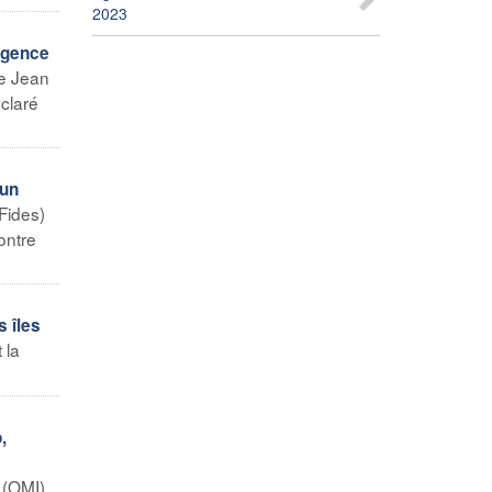
2023
’Agence
de Jean
claré
 un
Fides)
ontre
s îles
 la
,
 (OMI)