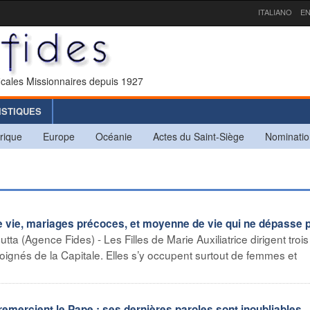
ITALIANO
EN
icales Missionnaires depuis 1927
ISTIQUES
rique
Europe
Océanie
Actes du Saint-Siège
Nominatio
de vie, mariages précoces, et moyenne de vie qui ne dépasse 
utta (Agence Fides) - Les Filles de Marie Auxiliatrice dirigent trois
loignés de la Capitale. Elles s’y occupent surtout de femmes et
ercient le Pape : ses dernières paroles sont inoubliables