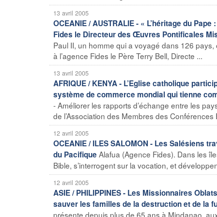
13 avril 2005
OCEANIE / AUSTRALIE - « L’héritage du Pape : 
Fides le Directeur des Œuvres Pontificales Mi
Paul II, un homme qui a voyagé dans 126 pays, co
à l’agence Fides le Père Terry Bell, Directe ...
13 avril 2005
AFRIQUE / KENYA - L’Eglise catholique particip
système de commerce mondial qui tienne comp
- Améliorer les rapports d’échange entre les pays
de l’Association des Membres des Conférences Ep
12 avril 2005
OCEANIE / ILES SALOMON - Les Salésiens travai
Alafua (Agence Fides). Dans les île
du Pacifique
Bible, s’interrogent sur la vocation, et développen
12 avril 2005
ASIE / PHILIPPINES - Les Missionnaires Oblats d
sauver les familles de la destruction et de la f
présente depuis plus de 65 ans à Mindanao, aux 