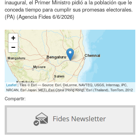
inaugural, el Primer Ministro pidió a la población que le
conceda tiempo para cumplir sus promesas electorales.
(PA) (Agencia Fides 6/6/2026)
+
−
Leaflet
| Tiles © Esri — Source: Esri, DeLorme, NAVTEQ, USGS, Intermap, iPC,
NRCAN, Esri Japan, METI, Esri China (Hong Kong), Esri (Thailand), TomTom, 2012
Compartir: