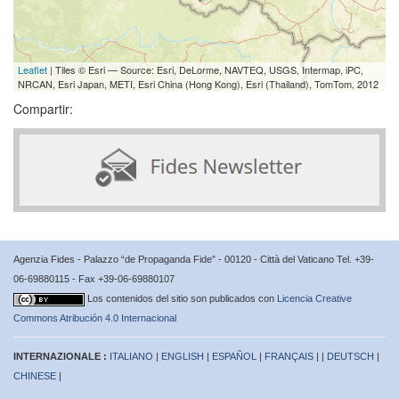
Leaflet
| Tiles © Esri — Source: Esri, DeLorme, NAVTEQ, USGS, Intermap, iPC,
NRCAN, Esri Japan, METI, Esri China (Hong Kong), Esri (Thailand), TomTom, 2012
Compartir:
Agenzia Fides - Palazzo “de Propaganda Fide” - 00120 - Città del Vaticano Tel. +39-
06-69880115 - Fax +39-06-69880107
Los contenidos del sitio son publicados con
Licencia Creative
Commons Atribución 4.0 Internacional
INTERNAZIONALE :
ITALIANO
|
ENGLISH
|
ESPAÑOL
|
FRANÇAIS
| |
DEUTSCH
|
CHINESE
|