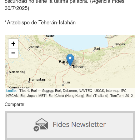
oscuridad no tiene la última palabra. (Agencia Fides
30/7/2025)
*Arzobispo de Teherán-Isfahán
+
−
Leaflet
| Tiles © Esri — Source: Esri, DeLorme, NAVTEQ, USGS, Intermap, iPC,
NRCAN, Esri Japan, METI, Esri China (Hong Kong), Esri (Thailand), TomTom, 2012
Compartir: