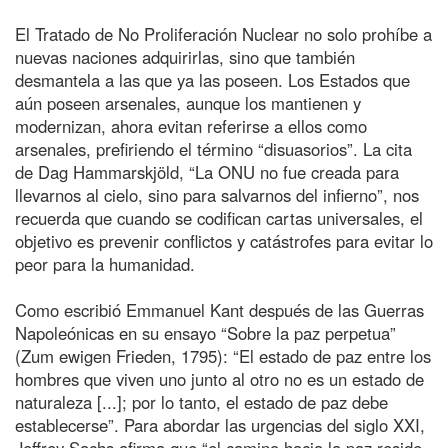
El Tratado de No Proliferación Nuclear no solo prohíbe a
nuevas naciones adquirirlas, sino que también
desmantela a las que ya las poseen. Los Estados que
aún poseen arsenales, aunque los mantienen y
modernizan, ahora evitan referirse a ellos como
arsenales, prefiriendo el término “disuasorios”. La cita
de Dag Hammarskjöld, “La ONU no fue creada para
llevarnos al cielo, sino para salvarnos del infierno”, nos
recuerda que cuando se codifican cartas universales, el
objetivo es prevenir conflictos y catástrofes para evitar lo
peor para la humanidad.
Como escribió Emmanuel Kant después de las Guerras
Napoleónicas en su ensayo “Sobre la paz perpetua”
(Zum ewigen Frieden, 1795): “El estado de paz entre los
hombres que viven uno junto al otro no es un estado de
naturaleza [...]; por lo tanto, el estado de paz debe
establecerse”. Para abordar las urgencias del siglo XXI,
Jeffrey Sachs afirma que “el camino hacia la paz reside