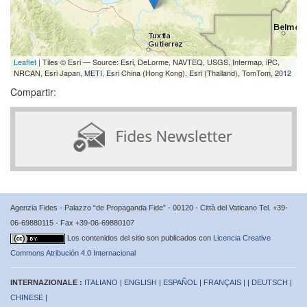
Leaflet
| Tiles © Esri — Source: Esri, DeLorme, NAVTEQ, USGS, Intermap, iPC,
NRCAN, Esri Japan, METI, Esri China (Hong Kong), Esri (Thailand), TomTom, 2012
Compartir:
Agenzia Fides - Palazzo “de Propaganda Fide” - 00120 - Città del Vaticano Tel. +39-
06-69880115 - Fax +39-06-69880107
Los contenidos del sitio son publicados con
Licencia Creative
Commons Atribución 4.0 Internacional
INTERNAZIONALE :
ITALIANO
|
ENGLISH
|
ESPAÑOL
|
FRANÇAIS
| |
DEUTSCH
|
CHINESE
|