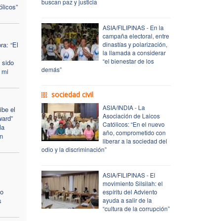
buscan paz y justicia
ólicos”
ASIA/FILIPINAS - En la
campaña electoral, entre
a: “El
dinastías y polarización,
la llamada a considerar
“el bienestar de los
 sido
demás”
 mi
sociedad civil
ASIA/INDIA - La
ibe el
Asociación de Laicos
ward”
Católicos: “En el nuevo
la
año, comprometido con
n
liberar a la sociedad del
odio y la discriminación”
ASIA/FILIPINAS - El
movimiento Silsilah: el
zo
espíritu del Adviento
s
ayuda a salir de la
“cultura de la corrupción”