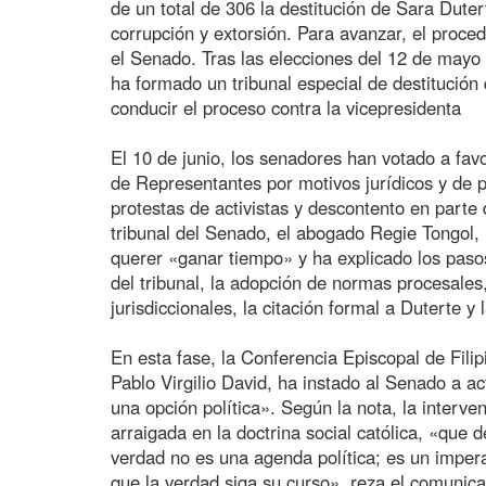
de un total de 306 la destitución de Sara Dute
corrupción y extorsión. Para avanzar, el proce
el Senado. Tras las elecciones del 12 de mayo 
ha formado un tribunal especial de destitución
conducir el proceso contra la vicepresidenta
El 10 de junio, los senadores han votado a fav
de Representantes por motivos jurídicos y de 
protestas de activistas y descontento en parte 
tribunal del Senado, el abogado Regie Tongol,
querer «ganar tiempo» y ha explicado los pasos
del tribunal, la adopción de normas procesales
jurisdiccionales, la citación formal a Duterte
En esta fase, la Conferencia Episcopal de Fili
Pablo Virgilio David, ha instado al Senado a ac
una opción política». Según la nota, la interven
arraigada en la doctrina social católica, «que 
verdad no es una agenda política; es un impera
que la verdad siga su curso», reza el comunic