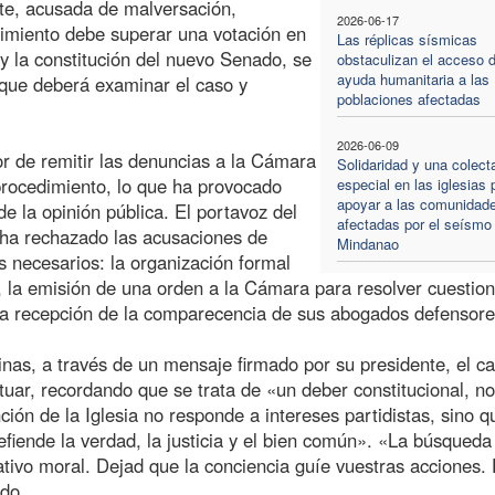
rte, acusada de malversación,
2026-06-17
dimiento debe superar una votación en
Las réplicas sísmicas
y la constitución del nuevo Senado, se
obstaculizan el acceso d
ayuda humanitaria a las
 que deberá examinar el caso y
poblaciones afectadas
2026-06-09
or de remitir las denuncias a la Cámara
Solidaridad y una colect
procedimiento, lo que ha provocado
especial en las iglesias 
apoyar a las comunidad
de la opinión pública. El portavoz del
afectadas por el seísmo
 ha rechazado las acusaciones de
Mindanao
 necesarios: la organización formal
, la emisión de una orden a la Cámara para resolver cuestio
 y la recepción de la comparecencia de sus abogados defensore
pinas, a través de un mensaje firmado por su presidente, el c
tuar, recordando que se trata de «un deber constitucional, n
ción de la Iglesia no responde a intereses partidistas, sino q
defiende la verdad, la justicia y el bien común». «La búsqueda
tivo moral. Dejad que la conciencia guíe vuestras acciones.
ado.