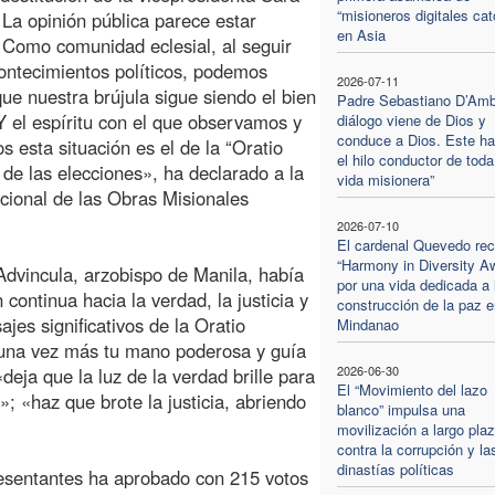
“misioneros digitales cat
 La opinión pública parece estar
en Asia
. Como comunidad eclesial, al seguir
ontecimientos políticos, podemos
2026-07-11
que nuestra brújula sigue siendo el bien
Padre Sebastiano D’Ambr
 el espíritu con el que observamos y
diálogo viene de Dios y
conduce a Dios. Este ha
s esta situación es el de la “Oratio
el hilo conductor de toda
de las elecciones», ha declarado a la
vida misionera”
cional de las Obras Misionales
2026-07-10
El cardenal Quevedo rec
“Harmony in Diversity A
 Advincula, arzobispo de Manila, había
por una vida dedicada a 
 continua hacia la verdad, la justicia y
construcción de la paz e
jes significativos de la Oratio
Mindanao
e una vez más tu mano poderosa y guía
2026-06-30
eja que la luz de la verdad brille para
El “Movimiento del lazo
»; «haz que brote la justicia, abriendo
blanco” impulsa una
movilización a largo pla
contra la corrupción y la
dinastías políticas
esentantes ha aprobado con 215 votos