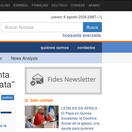
GLISH
ESPAÑOL
FRANÇAIS
DEUTSCH
CHINESE
ARABIC
jueves, 6 agosto 2026 [GMT +1]
Busca
búsqueda avanzada.
quiénes somos
contactos
o
News Analysis
nta
ata”
justicia
bien común
LEÓN XIV EN ÁFRICA -
El Papa en Guinea
Ecuatorial: la Doctrina
Social de la Iglesia, una
e la
ayuda para quienes