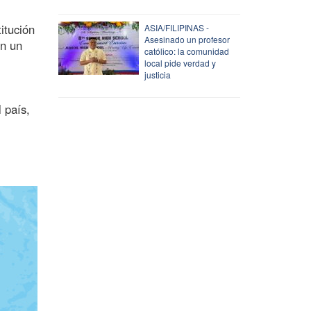
itución
ASIA/FILIPINAS -
Asesinado un profesor
én un
católico: la comunidad
local pide verdad y
justicia
 país,