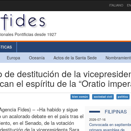
ITALIANO
EN
ionales Pontificias desde 1927
STICAS
Europa
Oceanía
Actos de la Santa Sede
Nombramient
de destitución de la vicepreside
can el espíritu de la “Oratio imper
bien común
sociedad civil
política
Agencia Fides) – «Ha habido y sigue
FILIPINAS
 un acalorado debate en el país tras el
2026-07-16
ento, en el Senado, de la votación
Convocada en septiembr
 destitución de la vicepresidenta Sara
primera asamblea de