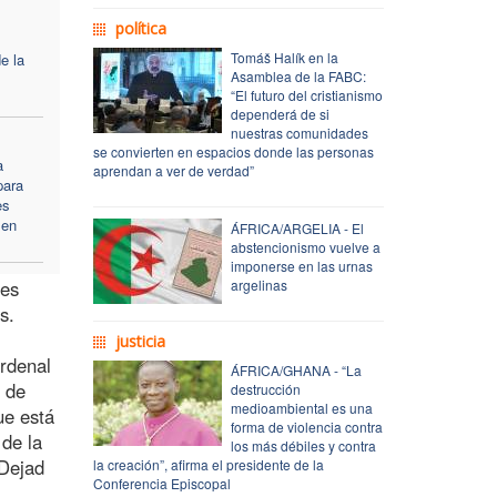
política
Tomáš Halík en la
e la
Asamblea de la FABC:
“El futuro del cristianismo
dependerá de si
nuestras comunidades
se convierten en espacios donde las personas
a
aprendan a ver de verdad”
para
es
 en
ÁFRICA/ARGELIA - El
abstencionismo vuelve a
imponerse en las urnas
nes
argelinas
s.
justicia
ardenal
ÁFRICA/GHANA - “La
o de
destrucción
medioambiental es una
ue está
forma de violencia contra
 de la
los más débiles y contra
 Dejad
la creación”, afirma el presidente de la
Conferencia Episcopal