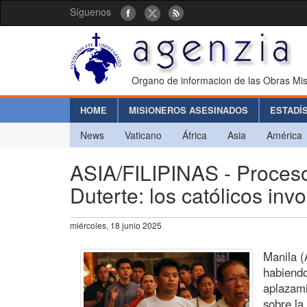
Síguenos
Organo de informacion de las Obras Mis
HOME
MISIONEROS ASESINADOS
ESTADÍ
News
Vaticano
África
Asia
América
ASIA/FILIPINAS - Proceso 
Duterte: los católicos invo
miércoles, 18 junio 2025
Manila (
habiendo
aplazami
sobre la