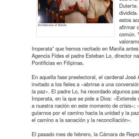
Duterte.
dividida
estos ac
Archdiocese of Manila
afirmar 
común. Y
valoramo
Imperata” que hemos recitado en Manila antes 
Agencia Fides el padre Esteban Lo, director na
Pontificias en Filipinas.
En aquella fase preelectoral, el cardenal José
invitado a los fieles a «abrirse a una conversión
la paz». El padre Lo, ha recordado algunos pasa
Imperata, en la que se pide a Dios: «Extiend
a nuestra nación en este momento de crisis»; «d
guiarnos por el camino hacia la unidad y la paz
el camino a la sanación y la reconciliación».
El pasado mes de febrero, la Cámara de Repr