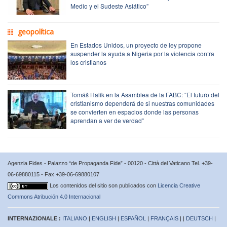
Medio y el Sudeste Asiático”
geopolítica
En Estados Unidos, un proyecto de ley propone
suspender la ayuda a Nigeria por la violencia contra
los cristianos
Tomáš Halík en la Asamblea de la FABC: “El futuro del
cristianismo dependerá de si nuestras comunidades
se convierten en espacios donde las personas
aprendan a ver de verdad”
Agenzia Fides - Palazzo “de Propaganda Fide” - 00120 - Città del Vaticano Tel. +39-
06-69880115 - Fax +39-06-69880107
Los contenidos del sitio son publicados con
Licencia Creative
Commons Atribución 4.0 Internacional
INTERNAZIONALE :
ITALIANO
|
ENGLISH
|
ESPAÑOL
|
FRANÇAIS
| |
DEUTSCH
|