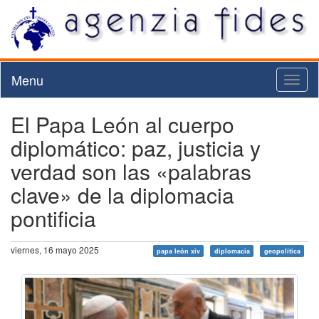
Menu
Toggl
naviga
El Papa León al cuerpo
diplomático: paz, justicia y
verdad son las «palabras
clave» de la diplomacia
pontificia
viernes, 16 mayo 2025
papa león xiv
diplomacia
geopolítica