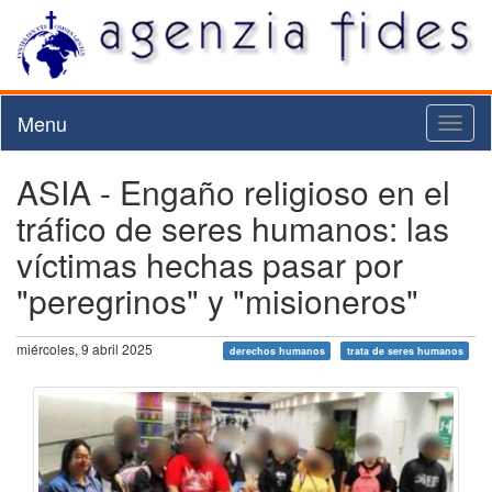
Menu
Toggl
naviga
ASIA - Engaño religioso en el
tráfico de seres humanos: las
víctimas hechas pasar por
"peregrinos" y "misioneros"
miércoles, 9 abril 2025
derechos humanos
trata de seres humanos