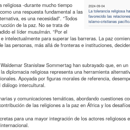
a religiosa -durante mucho tiempo
2024-09-04
 como una respuesta fundamental a las
La tolerancia religiosa h
favorecido las relacione
ternativa, es una necesidad”. “Todos
islamo-cristianas pacífi
cción de la paz. No se trata de
adido el líder musulmán. “Por el
al e intelectualmente para superar las barreras. La paz comie
e las personas, más allá de fronteras e instituciones, decide
Waldemar Stanisław Sommertag han subrayado que, en un
, la diplomacia religiosa representa una herramienta alternati
cionales. Apoyada por figuras morales de referencia, desem
 diálogo intercultural.
enarias y comunicaciones temáticas, abordando cuestiones c
ontribución de las religiones a la paz en África y los desafío
retas para una mayor integración de los actores religiosos e
internacional.