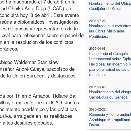
se ha inaugurado el 7 de abril en la
Nombramiento del Obis
idad Cheikh Anta Diop (UCAD) de
Coadjutor de Kolda
concluirá hoy, 8 de abril. Este evento
reúne a diplomáticos, investigadores,
2025-07-23
Nombrado el nuevo direc
des religiosas y representantes de la
las Obras Misionales
 civil para reflexionar sobre el papel de
Pontificias.
ón en la resolución de los conflictos
oráneos.
2025-04-08
Inaugurado el Coloquio
Internacional sobre Dipl
rzobispo Waldemar Stanisław
Religiosa: un incentivo p
nseñor André Gueye, arzobispo de
paz en el crisol de las cr
mundiales
s de la Unión Europea, y destacados
2025-04-02
Nombramiento del obisp
vida por Thierno Amadou Tidiane Ba,
Saint-Louis du Sénégal
 Mbaye, ex rector de la UCAD. Juntos
nocimiento académico y las prácticas
2025-02-22
Renuncia y nombramient
usiva, arraigada en las realidades
Arzobispo Metropolitano
 a los desafíos globales.
Dakar