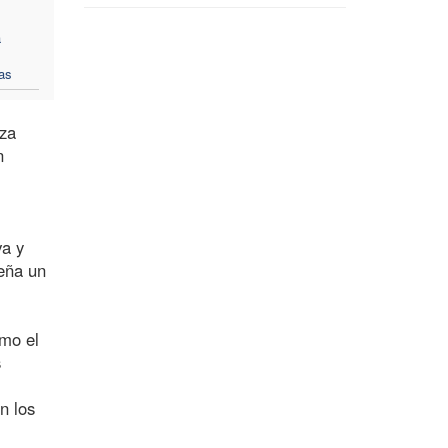
a
s
cas
nza
n
va y
peña un
omo el
s
n los