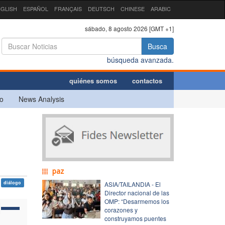
GLISH
ESPAÑOL
FRANÇAIS
DEUTSCH
CHINESE
ARABIC
sábado, 8 agosto 2026 [GMT +1]
Busca
búsqueda avanzada.
quiénes somos
contactos
o
News Analysis
paz
diálogo
ASIA/TAILANDIA - El
Director nacional de las
OMP: “Desarmemos los
corazones y
construyamos puentes