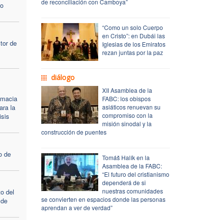
de reconciliación con Camboya”
po
“Como un solo Cuerpo
en Cristo”: en Dubái las
tor de
Iglesias de los Emiratos
rezan juntas por la paz
diálogo
XII Asamblea de la
omacia
FABC: los obispos
ara la
asiáticos renuevan su
compromiso con la
isis
misión sinodal y la
construcción de puentes
o de
Tomáš Halík en la
Asamblea de la FABC:
“El futuro del cristianismo
dependerá de si
nuestras comunidades
o del
se convierten en espacios donde las personas
 de
aprendan a ver de verdad”