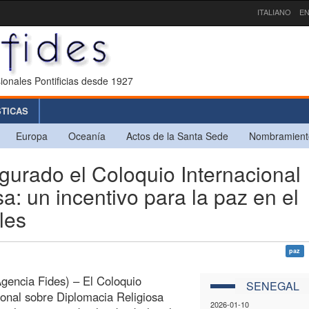
ITALIANO
EN
ionales Pontificias desde 1927
STICAS
Europa
Oceanía
Actos de la Santa Sede
Nombramient
rado el Coloquio Internacional
a: un incentivo para la paz en el
les
paz
gencia Fides) – El Coloquio
SENEGAL
ional sobre Diplomacia Religiosa
2026-01-10