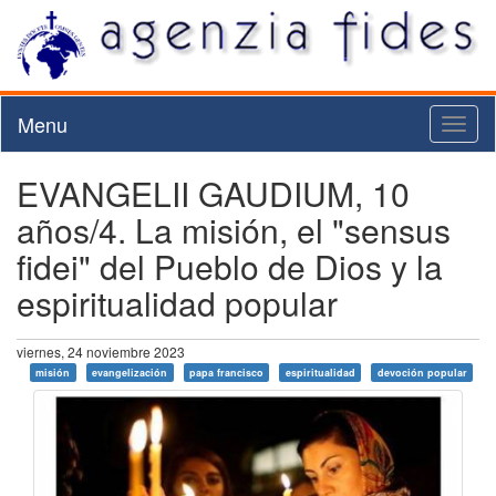
Menu
Toggl
naviga
EVANGELII GAUDIUM, 10
años/4. La misión, el "sensus
fidei" del Pueblo de Dios y la
espiritualidad popular
viernes, 24 noviembre 2023
misión
evangelización
papa francisco
espiritualidad
devoción popular