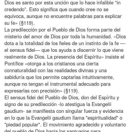
Dios es santo por esta unción que lo hace infalible “in
credendo”. Esto significa que cuando cree no se
equivoca, aunque no encuentre palabras para explicar
su fe» (§119).
La predilección por el Pueblo de Dios forma parte del
misterio del amor de Dios por toda la humanidad. «Dios
dota a la totalidad de los fieles de un instinto de la fe —
el sensus fidei— que los ayuda a discernir lo que viene
realmente de Dios. La presencia del Espíritu» insiste el
Pontífice «otorga a los cristianos una cierta
connaturalidad con las realidades divinas y una
sabiduría que los permite captarlas intuitivamente,
aunque no tengan el instrumental adecuado para
expresarlas con precisión» (§119).
El sensus fidei del Pueblo de Dios, don del Espíritu y
signo de su predilección -lo atestigua la Evangelii
gaudium- se manifiesta con singular fuerza y evidencia
en lo que la Evangelii gaudium llama "espiritualidad" o
"piedad popular". El movimiento agradecido y voluntario
del pueblo de Dios hacia los santuarios para