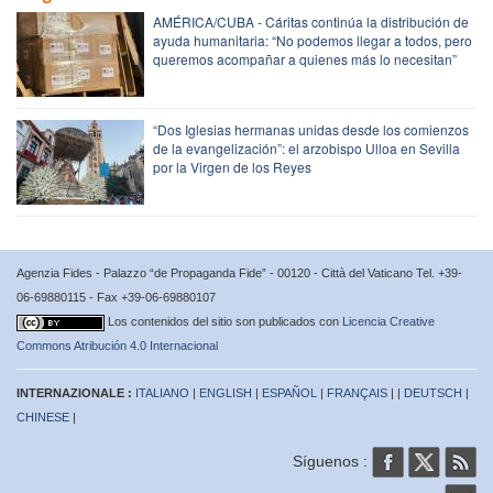
AMÉRICA/CUBA - Cáritas continúa la distribución de
ayuda humanitaria: “No podemos llegar a todos, pero
queremos acompañar a quienes más lo necesitan”
“Dos Iglesias hermanas unidas desde los comienzos
de la evangelización”: el arzobispo Ulloa en Sevilla
por la Virgen de los Reyes
Agenzia Fides - Palazzo “de Propaganda Fide” - 00120 - Città del Vaticano Tel. +39-
06-69880115 - Fax +39-06-69880107
Los contenidos del sitio son publicados con
Licencia Creative
Commons Atribución 4.0 Internacional
INTERNAZIONALE :
ITALIANO
|
ENGLISH
|
ESPAÑOL
|
FRANÇAIS
| |
DEUTSCH
|
CHINESE
|
Síguenos :