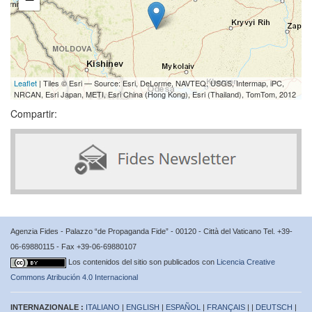
Leaflet
| Tiles © Esri — Source: Esri, DeLorme, NAVTEQ, USGS, Intermap, iPC,
NRCAN, Esri Japan, METI, Esri China (Hong Kong), Esri (Thailand), TomTom, 2012
Compartir:
Agenzia Fides - Palazzo “de Propaganda Fide” - 00120 - Città del Vaticano Tel. +39-
06-69880115 - Fax +39-06-69880107
Los contenidos del sitio son publicados con
Licencia Creative
Commons Atribución 4.0 Internacional
INTERNAZIONALE :
ITALIANO
|
ENGLISH
|
ESPAÑOL
|
FRANÇAIS
| |
DEUTSCH
|