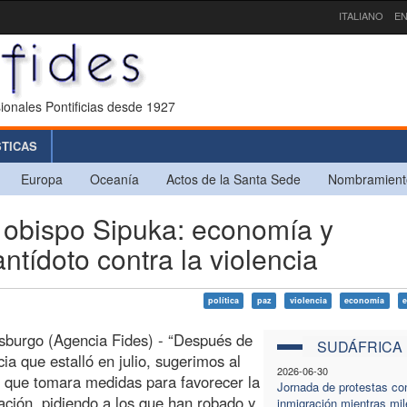
ITALIANO
EN
ionales Pontificias desde 1927
STICAS
Europa
Oceanía
Actos de la Santa Sede
Nombramient
obispo Sipuka: economía y
ntídoto contra la violencia
política
paz
violencia
economía
sburgo (Agencia Fides) - “Después de
SUDÁFRICA
cia que estalló en julio, sugerimos al
2026-06-30
 que tomara medidas para favorecer la
Jornada de protestas con
iación, pidiendo a los que han robado y
inmigración mientras mil