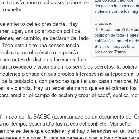
oso, todavía tiene muchos seguidores en
denuncian la escalada d
a revuelta.
violencia contra los mig
rcelamiento del ex presidente. Hay
2026-04-15
“El Papa León XIV expre
mer lugar, una polarización política
posición de toda la Igles
ienes, en cambio, se declaran del lado
católica”, afirma el card
so. Todo esto tiene una consecuencia
Brislin en respuesta al
nales como el ejército o la policía
presidente Trump
sentantes de distintas facciones. Las
an provocado divisiones en los servicios secretos, la policía 
e quienes piensan en sus propios intereses no anteponen al 
 de la población, con personas que incluso pasan hambre. 
r la violencia. Hay un tercer elemento que es el crimen: los
ara ampliar el campo de acción y crear el caos”, explica mo
to firmado por la SACBC (acompañado de un documento del C
mismo tiempo, desentraña las raíces del conflicto. Monseñor
empre se tiene que condenar y si hay diferencias en un parti
 sentarse y dialogar. Nunca se debe explotar a los pobres para