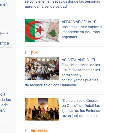
se convierten en espacios donde las personas
os en
aprendan a ver de verdad”
ÁFRICA/ARGELIA - El
abstencionismo vuelve a
imponerse en las urnas
 para
argelinas
frica
paz
ASIA/TAILANDIA - El
Director nacional de las
a
OMP: “Desarmemos los
corazones y
construyamos puentes
de reconciliación con Camboya”
 ola
 de los
“Como un solo Cuerpo
puede
en Cristo”: en Dubái las
os”,
Iglesias de los Emiratos
rezan juntas por la paz
violencia