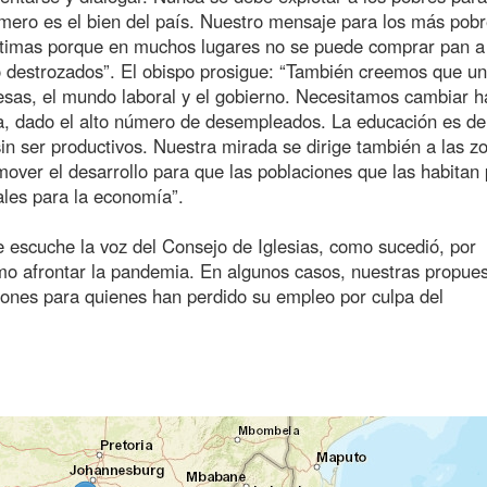
rimero es el bien del país. Nuestro mensaje para los más pob
 víctimas porque en muchos lugares no se puede comprar pan a
o destrozados”. El obispo prosigue: “También creemos que un
esas, el mundo laboral y el gobierno. Necesitamos cambiar h
a, dado el alto número de desempleados. La educación es d
in ser productivos. Nuestra mirada se dirige también a las z
mover el desarrollo para que las poblaciones que las habitan
les para la economía”.
e escuche la voz del Consejo de Iglesias, como sucedió, por
mo afrontar la pandemia. En algunos casos, nuestras propue
iones para quienes han perdido su empleo por culpa del