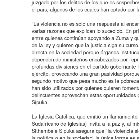
juzgado por los delitos de los que es sospech
el país, algunos de los cuales han optado por l
“La violencia no es solo una respuesta al enca
varias razones que explican lo sucedido. En pri
entre quienes continúan apoyando a Zuma y qu
de la ley y quieren que la justicia siga su cur
directa en la sociedad porque órganos institucio
dependen de ministerios encabezados por repre
profundas divisiones en el partido gobernante h
ejército, provocando una gran pasividad porqu
segundo motivo que pesa mucho es la pobreza
han sido utilizados por quienes quieren fomenta
delincuentes aprovechan estas oportunidades p
Sipuka.
La Iglesia Católica, que emitió un llamamien
Sudafricano de Iglesias) invita a la paz y, al 
Sithembele Sipuka asegura que “la violencia si
la política o en la sociedad, la única forma es