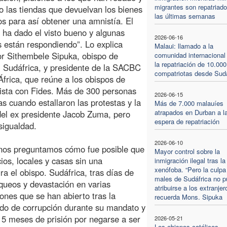
migrantes son repatriad
 las tiendas que devuelvan los bienes
las últimas semanas
os para así obtener una amnistía. El
 ha dado el visto bueno y algunas
2026-06-16
 están respondiendo”. Lo explica
Malaui: llamado a la
r Sithembele Sipuka, obispo de
comunidad internacional
la repatriación de 10.000
 Sudáfrica, y presidente de la SACBC
compatriotas desde Sudá
frica, que reúne a los obispos de
ista con Fides. Más de 300 personas
2026-06-15
 cuando estallaron las protestas y la
Más de 7.000 malauíes
atrapados en Durban a l
 del ex presidente Jacob Zuma, pero
espera de repatriación
sigualdad.
2026-06-10
a nos preguntamos cómo fue posible que
Mayor control sobre la
os, locales y casas sin una
inmigración ilegal tras la
xenófoba. “Pero la culpa
a el obispo. Sudáfrica, tras días de
males de Sudáfrica no 
queos y devastación en varias
atribuirse a los extranjer
iones que se han abierto tras la
recuerda Mons. Sipuka
do de corrupción durante su mandato y
15 meses de prisión por negarse a ser
2026-05-21
Los obispos católicos