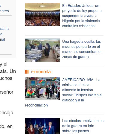
e
En Estados Unidos, un
rantes
proyecto de ley propone
suspender la ayuda a
Nigeria por la violencia
contra los cristianos
sa la
ia
enal
Una tragedia oculta: las
muertes por parto en el
mundo se concentran en
zonas de guerra
y el
país. Un
economía
Muchos
AMERICA/BOLIVIA - La
crisis económica
alimenta la tensión
nseñor
social: Obispos invitan al
diálogo y a la
reconciliación
onsejo
Los efectos ambivalentes
do, en
de la guerra en Irán
sobre los países