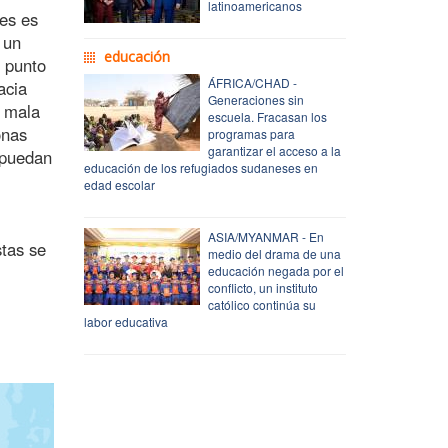
latinoamericanos
res es
 un
educación
 punto
ÁFRICA/CHAD -
acia
Generaciones sin
e mala
escuela. Fracasan los
onas
programas para
garantizar el acceso a la
 puedan
educación de los refugiados sudaneses en
edad escolar
ASIA/MYANMAR - En
stas se
medio del drama de una
educación negada por el
conflicto, un instituto
católico continúa su
labor educativa