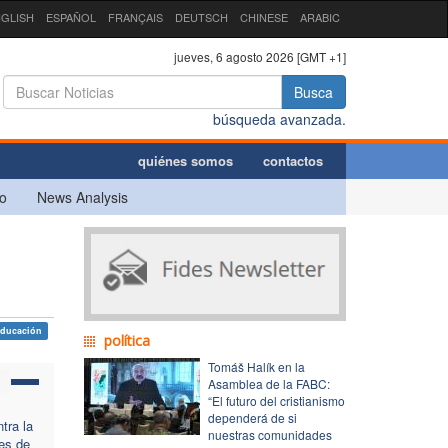
GLISH
ESPAÑOL
FRANÇAIS
DEUTSCH
CHINESE
ARABIC
jueves, 6 agosto 2026 [GMT +1]
Busca
búsqueda avanzada.
quiénes somos
contactos
o
News Analysis
educación
política
Tomáš Halík en la
Asamblea de la FABC:
“El futuro del cristianismo
dependerá de si
tra la
nuestras comunidades
es de