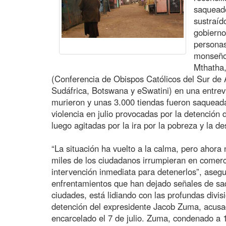
saqueado
sustraíd
gobierno
personas
monseño
Mthatha,
(Conferencia de Obispos Católicos del Sur de Á
Sudáfrica, Botswana y eSwatini) en una entrev
murieron y unas 3.000 tiendas fueron saqueadas
violencia en julio provocadas por la detención
luego agitadas por la ira por la pobreza y la de
“La situación ha vuelto a la calma, pero ahor
miles de los ciudadanos irrumpieran en comerci
intervención inmediata para detenerlos”, asegur
enfrentamientos que han dejado señales de sa
ciudades, está lidiando con las profundas divis
detención del expresidente Jacob Zuma, acusa
encarcelado el 7 de julio. Zuma, condenado a 