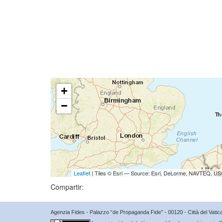
+
−
Leaflet
| Tiles © Esri — Source: Esri, DeLorme, NAVTEQ, USG
Compartir:
Agenzia Fides - Palazzo “de Propaganda Fide” - 00120 - Città del Vat