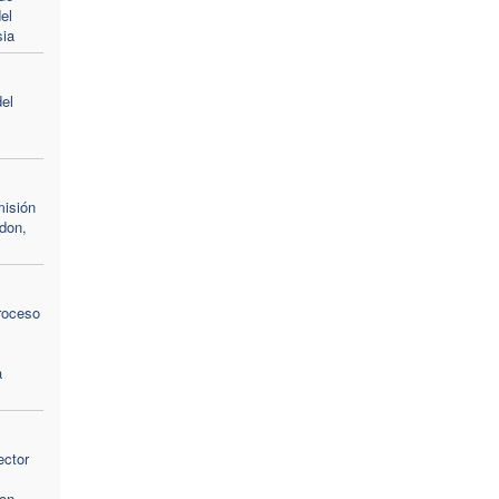
el
sia
el
misión
don,
roceso
a
ctor
don