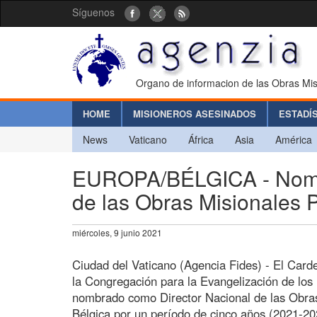
Síguenos
Organo de informacion de las Obras Mis
HOME
MISIONEROS ASESINADOS
ESTADÍ
News
Vaticano
África
Asia
América
EUROPA/BÉLGICA - Nombr
de las Obras Misionales 
miércoles, 9 junio 2021
Ciudad del Vaticano (Agencia Fides) - El Carde
la Congregación para la Evangelización de los
nombrado como Director Nacional de las Obras
Bélgica por un período de cinco años (2021-2