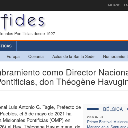
ITALIANO
EN
ionales Pontificias desde 1927
STICAS
Europa
Oceanía
Actos de la Santa Sede
Nombramient
amiento como Director Naciona
Pontificias, don Théogène Havug
nal Luis Antonio G. Tagle, Prefecto de
BÉLGICA
 Pueblos, el 5 de mayo de 2021 ha
2026-07-24
 Misionales Pontificias (OMP) en
Primer Festival Misioner
026) al Rev. Théogène Havugimana, de
Mariano en el Santuario 