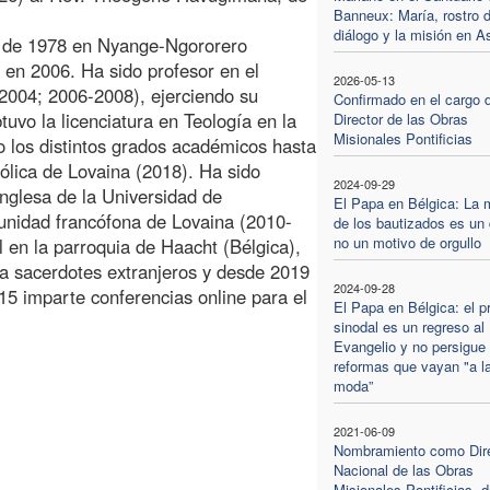
Banneux: María, rostro d
diálogo y la misión en A
ro de 1978 en Nyange-Ngororero
en 2006. Ha sido profesor en el
2026-05-13
004; 2006-2008), ejerciendo su
Confirmado en el cargo d
tuvo la licenciatura en Teología en la
Director de las Obras
Misionales Pontificias
o los distintos grados académicos hasta
tólica de Lovaina (2018). Ha sido
2024-09-29
inglesa de la Universidad de
El Papa en Bélgica: La 
unidad francófona de Lovaina (2010-
de los bautizados es un 
no un motivo de orgullo
l en la parroquia de Haacht (Bélgica),
a sacerdotes extranjeros y desde 2019
2024-09-28
5 imparte conferencias online para el
El Papa en Bélgica: el p
sinodal es un regreso al
Evangelio y no persigue
reformas que vayan "a l
moda”
2021-06-09
Nombramiento como Dire
Nacional de las Obras
Misionales Pontificias, 