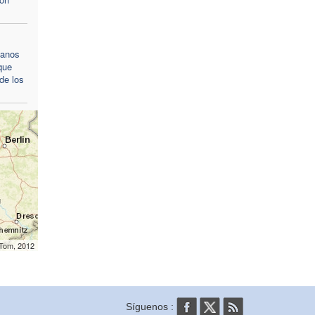
ianos
que
de los
mTom, 2012
Síguenos :