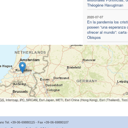
Théogène Havugiman
2020-07-07
En la pandemia los crist
poseen “una esperanza 
ofrecer al mundo”: carta 
Obispos
S, Intermap, iPC, NRCAN, Esri Japan, METI, Esri China (Hong Kong), Esri (Thailand), To
icano Tel. +39-06-69880115 - Fax +39-06-69880107