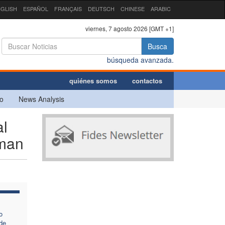
GLISH
ESPAÑOL
FRANÇAIS
DEUTSCH
CHINESE
ARABIC
viernes, 7 agosto 2026 [GMT +1]
Busca
búsqueda avanzada.
quiénes somos
contactos
o
News Analysis
l
iman
o
de