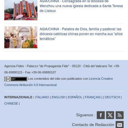
ASIA/CHINA - Consagrada en la diócesis de
Wenzhou una nueva iglesia dedicada a Santa Teresa
de Lisieux
ASIA/CHINA - Palabra de Dios, familia y pastoral: las
diócesis católicas chinas ponen en marcha sus “años
temáticos”
Agenzia Fides - Palazzo “de Propaganda Fide” - 00120 - Città del Vaticano Tel. +39-
06-69880115 - Fax +39-06-69880107
Los contenidos del sitio son publicados con
Licencia Creative
Commons Atribución 4.0 Internacional
INTERNAZIONALE :
ITALIANO
|
ENGLISH
|
ESPAÑOL
|
FRANÇAIS
| |
DEUTSCH
|
CHINESE
|
Síguenos :
Contacto de Redacción