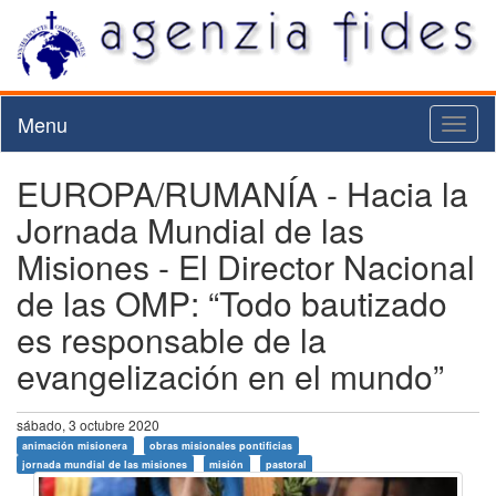
Menu
Toggl
naviga
EUROPA/RUMANÍA - Hacia la
Jornada Mundial de las
Misiones - El Director Nacional
de las OMP: “Todo bautizado
es responsable de la
evangelización en el mundo”
sábado, 3 octubre 2020
animación misionera
obras misionales pontificias
jornada mundial de las misiones
misión
pastoral