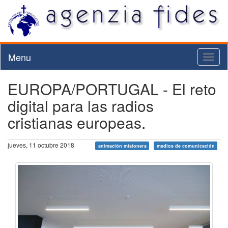
Menu
Toggl
naviga
EUROPA/PORTUGAL - El reto
digital para las radios
cristianas europeas.
jueves, 11 octubre 2018
animación misionera
medios de comunicación