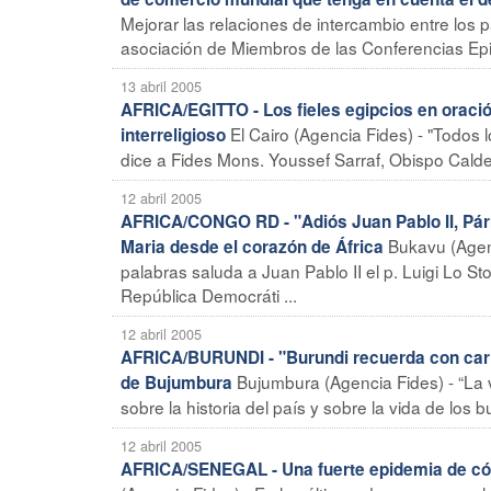
Mejorar las relaciones de intercambio entre los 
asociación de Miembros de las Conferencias Episc
13 abril 2005
AFRICA/EGITTO - Los fieles egipcios en oració
El Cairo (Agencia Fides) - "Todos 
interreligioso
dice a Fides Mons. Youssef Sarraf, Obispo Caldeo
12 abril 2005
AFRICA/CONGO RD - "Adiós Juan Pablo II, Párr
Bukavu (Agenc
Maria desde el corazón de África
palabras saluda a Juan Pablo II el p. Luigi Lo S
República Democráti ...
12 abril 2005
AFRICA/BURUNDI - "Burundi recuerda con cariño
Bujumbura (Agencia Fides) - “La 
de Bujumbura
sobre la historia del país y sobre la vida de los
12 abril 2005
AFRICA/SENEGAL - Una fuerte epidemia de cól