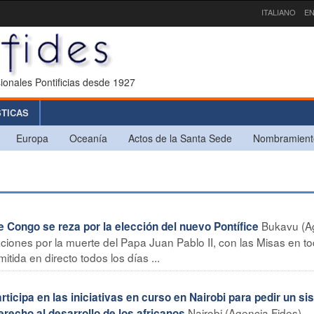
ITALIANO
EN
ionales Pontificias desde 1927
STICAS
Europa
Oceanía
Actos de la Santa Sede
Nombramient
Bukavu (A
Congo se reza por la elección del nuevo Pontífice
raciones por la muerte del Papa Juan Pablo II, con las Misas en t
itida en directo todos los días ...
ticipa en las iniciativas en curso en Nairobi para pedir un s
Nairobi (Agencia Fides) -
recho al desarrollo de los africanos