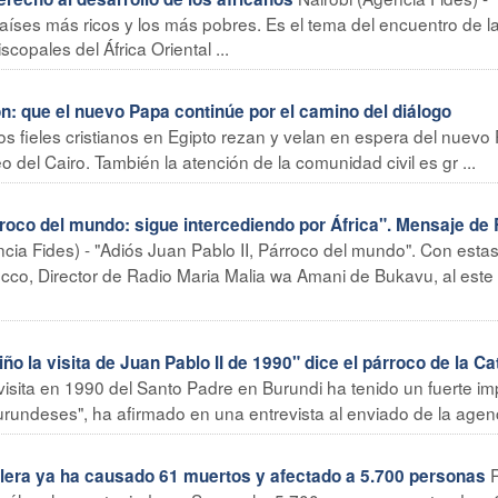
países más ricos y los más pobres. Es el tema del encuentro de l
opales del África Oriental ...
n: que el nuevo Papa continúe por el camino del diálogo
los fieles cristianos en Egipto rezan y velan en espera del nuevo
 del Cairo. También la atención de la comunidad civil es gr ...
oco del mundo: sigue intercediendo por África". Mensaje de 
ia Fides) - "Adiós Juan Pablo II, Párroco del mundo". Con esta
tocco, Director de Radio Maria Malia wa Amani de Bukavu, al este 
 la visita de Juan Pablo II de 1990" dice el párroco de la Ca
visita en 1990 del Santo Padre en Burundi ha tenido un fuerte i
 burundeses", ha afirmado en una entrevista al enviado de la agenc
era ya ha causado 61 muertos y afectado a 5.700 personas