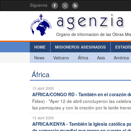
Síguenos
Organo de informacion de las Obras Mis
HOME
MISIONEROS ASESINADOS
ESTADÍ
News
Vaticano
África
Asia
América
África
13 abril 2005
AFRICA/CONGO RD - También en el corazón de 
Fides) - "Ayer 12 de abril concluyeron las celeb
las parroquias y con la oración por la tarde transm
13 abril 2005
AFRICA/KENYA - También la Iglesia católica par
de comercio mundial que tenga en cuenta el de