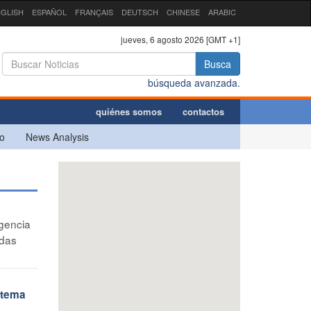
GLISH
ESPAÑOL
FRANÇAIS
DEUTSCH
CHINESE
ARABIC
jueves, 6 agosto 2026 [GMT +1]
Busca
búsqueda avanzada.
quiénes somos
contactos
o
News Analysis
gencia
odas
istema