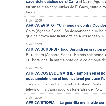
El Cairo (Agenci
sacerdote católico de El Cairo
turísticas más concurridas de El Cairo, entre el z
fundam ...
8 abril 2005
AFRICA/EGIPTO - “Un mensaje contra Occidente
Cairo (Agencia Fides) - Se desconocen aún las r
que ha provocado la muerte de 4 personas y 18 he
8 abril 2005
AFRICA/BURUNDI - Todo Burundi en oración por
Bujumbura (Agencia Fides)- “Hemos celebrado la 
10, hora local; la misma hora de la ceremonia de 
8 abril 2005
AFRICA/COSTA DE MARFÍL - También en el nort
substancialmente el luto nacional por Juan Pab
coincidiendo con los funerales de Juan Pablo II
televisión ha transmitido los funerales del Po ...
7 abril 2005
AFRICA/ETIOPIA - “La guerrilla me impide con