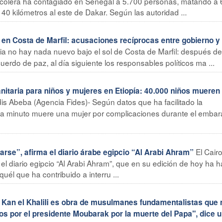
l cólera ha contagiado en Senegal a 5.700 personas, matando a 
0 kilómetros al este de Dakar. Según las autoridad ...
 Costa de Marfil: acusaciones recíprocas entre gobierno y
ia no hay nada nuevo bajo el sol de Costa de Marfil: después d
erdo de paz, al día siguiente los responsables políticos ma ...
itaria para niños y mujeres en Etiopía: 40.000 niños mueren
is Abeba (Agencia Fides)- Según datos que ha facilitado la
a minuto muere una mujer por complicaciones durante el embar
El Cair
rse”, afirma el diario árabe egipcio “Al Arabi Ahram”
el diario egipcio “Al Arabi Ahram”, que en su edición de hoy ha 
él que ha contribuido a interru ...
 Kan el Khalili es obra de musulmanes fundamentalistas que 
dos por el presidente Moubarak por la muerte del Papa", dice 