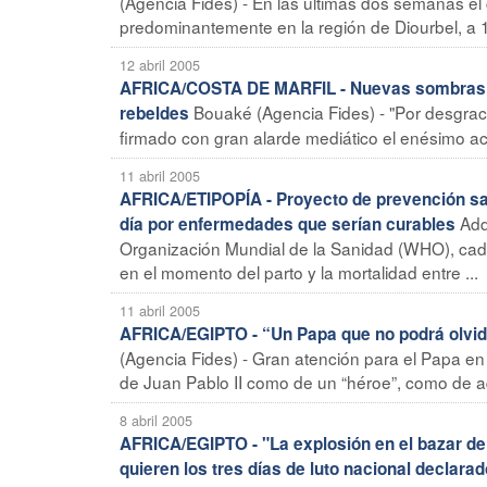
(Agencia Fides) - En las últimas dos semanas e
predominantemente en la región de Diourbel, a 14
12 abril 2005
AFRICA/COSTA DE MARFIL - Nuevas sombras en
Bouaké (Agencia Fides) - "Por desgrac
rebeldes
firmado con gran alarde mediático el enésimo acu
11 abril 2005
AFRICA/ETIPOPÍA - Proyecto de prevención san
Add
día por enfermedades que serían curables
Organización Mundial de la Sanidad (WHO), cad
en el momento del parto y la mortalidad entre ...
11 abril 2005
AFRICA/EGIPTO - “Un Papa que no podrá olvida
(Agencia Fides) - Gran atención para el Papa en 
de Juan Pablo II como de un “héroe”, como de aqu
8 abril 2005
AFRICA/EGIPTO - "La explosión en el bazar de
quieren los tres días de luto nacional declara