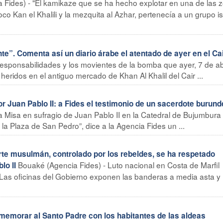
a Fides) - "El kamikaze que se ha hecho explotar en una de las 
oco Kan el Khalili y la mezquita al Azhar, pertenecía a un grupo i
”. Comenta así un diario árabe el atentado de ayer en el Ca
esponsabilidades y los movientes de la bomba que ayer, 7 de abr
ridos en el antiguo mercado de Khan Al Khalil del Cair ...
 Juan Pablo II: a Fides el testimonio de un sacerdote burund
Misa en sufragio de Juan Pablo II en la Catedral de Bujumbura 
la Plaza de San Pedro”, dice a la Agencia Fides un ...
e musulmán, controlado por los rebeldes, se ha respetado
Bouaké (Agencia Fides) - Luto nacional en Costa de Marfil
lo II
. Las oficinas del Gobierno exponen las banderas a media asta y 
memorar al Santo Padre con los habitantes de las aldeas