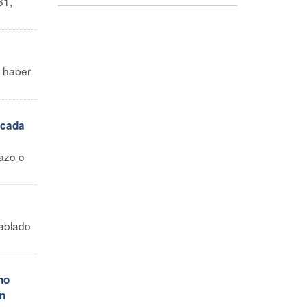
61,
e haber
 cada
azo o
o
hablado
no
un