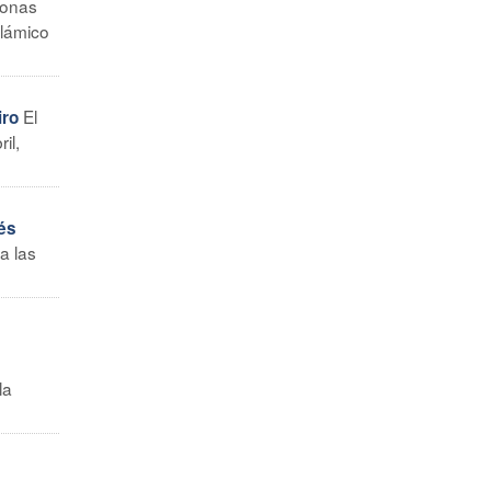
zonas
slámico
El
iro
il,
és
a las
la