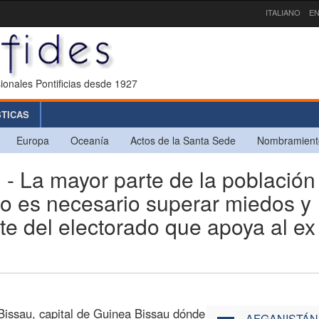
ITALIANO
EN
ionales Pontificias desde 1927
STICAS
Europa
Oceanía
Actos de la Santa Sede
Nombramient
La mayor parte de la población
ro es necesario superar miedos y
te del electorado que apoya al ex
 Bissau, capital de Guinea Bissau dónde
AFGANISTÁN