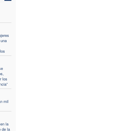
ujeres
 una
los
se
os,
r los
ncia”
n mil
 en la
 de la