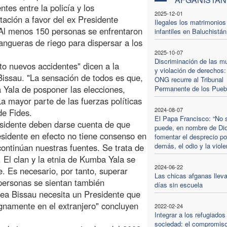
tes entre la policía y los
2025-12-01
ación a favor del ex Presidente
Ilegales los matrimonios
Al menos 150 personas se enfrentaron
infantiles en Baluchistán
angueras de riego para dispersar a los
2025-10-07
Discriminación de las m
to nuevos accidentes" dicen a la
y violación de derechos:
Bissau. "La sensación de todos es que,
ONG recurre al Tribunal
 Yala de posponer las elecciones,
Permanente de los Pueb
La mayor parte de las fuerzas políticas
2024-08-07
de Fides.
El Papa Francisco: “No 
residente deben darse cuenta de que
puede, en nombre de Di
esidente en efecto no tiene consenso en
fomentar el desprecio po
demás, el odio y la viole
continúan nuestras fuentes. Se trata de
. El clan y la etnia de Kumba Yala se
2024-06-22
e. Es necesario, por tanto, superar
Las chicas afganas lleva
personas se sientan también
días sin escuela
nea Bissau necesita un Presidente que
ignamente en el extranjero" concluyen
2022-02-24
Integrar a los refugiados
sociedad: el compromiso