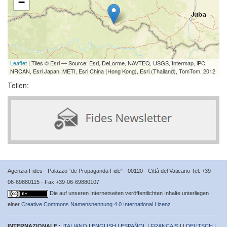
−
Leaflet
| Tiles © Esri — Source: Esri, DeLorme, NAVTEQ, USGS, Intermap, iPC,
NRCAN, Esri Japan, METI, Esri China (Hong Kong), Esri (Thailand), TomTom, 2012
Teilen:
Agenzia Fides - Palazzo “de Propaganda Fide” - 00120 - Città del Vaticano Tel. +39-
06-69880115 - Fax +39-06-69880107
Die auf unseren Internetseiten veröffentlichten Inhalte unterliegen
einer
Creative Commons Namensnennung 4.0 International Lizenz
INTERNAZIONALE :
ITALIANO
|
ENGLISH
|
ESPAÑOL
|
FRANÇAIS
| |
DEUTSCH
|