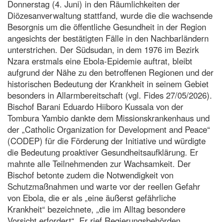
Donnerstag (4. Juni) in den Räumlichkeiten der
Diözesanverwaltung stattfand, wurde die die wachsende
Besorgnis um die öffentliche Gesundheit in der Region
angesichts der bestätigten Fälle in den Nachbarländern
unterstrichen. Der Südsudan, in dem 1976 im Bezirk
Nzara erstmals eine Ebola-Epidemie auftrat, bleibt
aufgrund der Nähe zu den betroffenen Regionen und der
historischen Bedeutung der Krankheit in seinem Gebiet
besonders in Allarmbereitschaft (vgl. Fides 27/05/2026).
Bischof Barani Eduardo Hiiboro Kussala von der
Tombura Yambio dankte dem Missionskrankenhaus und
der „Catholic Organization for Development and Peace“
(CODEP) für die Förderung der Initiative und würdigte
die Bedeutung proaktiver Gesundheitsaufklärung. Er
mahnte alle Teilnehmenden zur Wachsamkeit. Der
Bischof betonte zudem die Notwendigkeit von
Schutzmaßnahmen und warte vor der reellen Gefahr
von Ebola, die er als „eine äußerst gefährliche
Krankheit“ bezeichnete, „die im Alltag besondere
Vorsicht erfordert“. Er rief Regierungsbehörden,