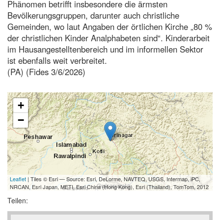
Phänomen betrifft insbesondere die ärmsten
Bevölkerungsgruppen, darunter auch christliche
Gemeinden, wo laut Angaben der örtlichen Kirche „80 %
der christlichen Kinder Analphabeten sind“. Kinderarbeit
im Hausangestelltenbereich und im informellen Sektor
ist ebenfalls weit verbreitet.
(PA) (Fides 3/6/2026)
+
−
Leaflet
| Tiles © Esri — Source: Esri, DeLorme, NAVTEQ, USGS, Intermap, iPC,
NRCAN, Esri Japan, METI, Esri China (Hong Kong), Esri (Thailand), TomTom, 2012
Teilen: