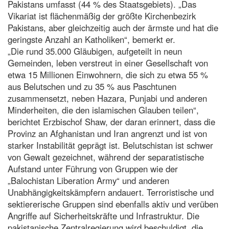
Pakistans umfasst (44 % des Staatsgebiets). „Das
Vikariat ist flächenmäßig der größte Kirchenbezirk
Pakistans, aber gleichzeitig auch der ärmste und hat die
geringste Anzahl an Katholiken“, bemerkt er.
„Die rund 35.000 Gläubigen, aufgeteilt in neun
Gemeinden, leben verstreut in einer Gesellschaft von
etwa 15 Millionen Einwohnern, die sich zu etwa 55 %
aus Belutschen und zu 35 % aus Paschtunen
zusammensetzt, neben Hazara, Punjabi und anderen
Minderheiten, die den islamischen Glauben teilen“,
berichtet Erzbischof Shaw, der daran erinnert, dass die
Provinz an Afghanistan und Iran angrenzt und ist von
starker Instabilität geprägt ist. Belutschistan ist schwer
von Gewalt gezeichnet, während der separatistische
Aufstand unter Führung von Gruppen wie der
„Balochistan Liberation Army“ und anderen
Unabhängigkeitskämpfern andauert. Terroristische und
sektiererische Gruppen sind ebenfalls aktiv und verüben
Angriffe auf Sicherheitskräfte und Infrastruktur. Die
pakistanische Zentralregierung wird beschuldigt, die