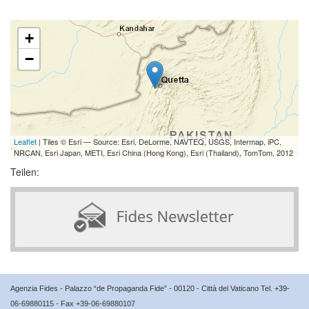
+
−
Leaflet
| Tiles © Esri — Source: Esri, DeLorme, NAVTEQ, USGS, Intermap, iPC,
NRCAN, Esri Japan, METI, Esri China (Hong Kong), Esri (Thailand), TomTom, 2012
Teilen:
Agenzia Fides - Palazzo “de Propaganda Fide” - 00120 - Città del Vaticano Tel. +39-
06-69880115 - Fax +39-06-69880107