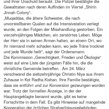
und ihrer Unschuld beraubt. Die Polizei bestätigte die
Gewalttaten nach deren Auffinden im Viertel „Shirin
Jinnah Colony“.
„Muqaddas, die ältere Schwester, die nach
unvorstellbaren Qualen auf die Intensivstation verlegt
wurde, an den Folgen der Misshandlung gestorben. Ein
vierzehnjähriges Mädchen, ein zerstörtes Leben. Möge
der Herr sie in seinen Armen halten, an einem Ort, wo
ihr niemand mehr schaden kann, wo jede Träne trocknet
und jede Wunde heilt“, sagt der Ordensmann.
Die Kommission „Gerechtigkeit, Frieden und Ökologie“
weist auf eine Liste der jüngsten Fälle hin, die die
christliche Gemeinde betreffen . Am 24. März
verschwand die siebzehnjährige Christin Niya aus ihrem
Zuhause in Kot Radha Kishan. Ihre Familie bestätigte,
dass sie entführt und zur Konversion gezwungen worden
war. Trotz der formellen Anzeige, in der der
Hauptangeklagte benannt wurde, gibt es keine
Fortschritte in dem Fall. Es gibt Hinweise auf mangelnde
Kooperation der örtlichen Strafverfolgungsbehörden,