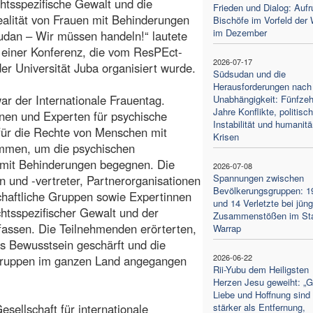
htsspezifische Gewalt und die
Frieden und Dialog: Aufr
alität von Frauen mit Behinderungen
Bischöfe im Vorfeld der
im Dezember
dan – Wir müssen handeln!“ lautete
l einer Konferenz, die vom ResPEct-
2026-07-17
der Universität Juba organisiert wurde.
Südsudan und die
Herausforderungen nach
ar der Internationale Frauentag.
Unabhängigkeit: Fünfze
Jahre Konflikte, politisc
nen und Experten für psychische
Instabilität und humanitä
 für die Rechte von Menschen mit
Krisen
mmen, um die psychischen
 mit Behinderungen begegnen. Die
2026-07-08
Spannungen zwischen
n und -vertreter, Partnerorganisationen
Bevölkerungsgruppen: 1
schaftliche Gruppen sowie Expertinnen
und 14 Verletzte bei jün
htsspezifischer Gewalt und der
Zusammenstößen im St
assen. Die Teilnehmenden erörterten,
Warrap
s Bewusstsein geschärft und die
2026-06-22
gruppen im ganzen Land angegangen
Rii-Yubu dem Heiligsten
Herzen Jesu geweiht: „G
Liebe und Hoffnung sind
sellschaft für internationale
stärker als Entfernung,