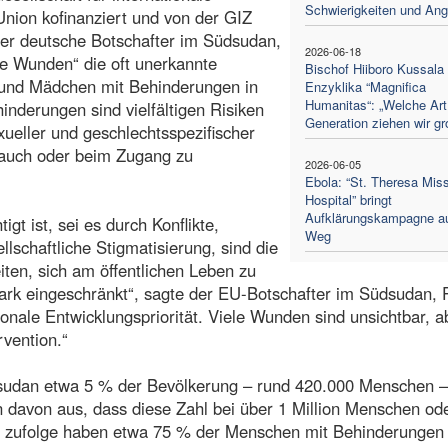
Schwierigkeiten und Ang
nion kofinanziert und von der GIZ
 der deutsche Botschafter im Südsudan,
2026-06-18
e Wunden“ die oft unerkannte
Bischof Hiiboro Kussala 
 und Mädchen mit Behinderungen in
Enzyklika “Magnifica
Humanitas“: „Welche Art
nderungen sind vielfältigen Risiken
Generation ziehen wir gr
ueller und geschlechtsspezifischer
auch oder beim Zugang zu
2026-06-05
Ebola: “St. Theresa Mis
Hospital” bringt
Aufklärungskampagne a
t ist, sei es durch Konflikte,
Weg
llschaftliche Stigmatisierung, sind die
iten, sich am öffentlichen Leben zu
stark eingeschränkt“, sagte der EU-Botschafter im Südsudan, 
onale Entwicklungspriorität. Viele Wunden sind unsichtbar, a
vention.“
dsudan etwa 5 % der Bevölkerung – rund 420.000 Menschen –
davon aus, dass diese Zahl bei über 1 Million Menschen od
en zufolge haben etwa 75 % der Menschen mit Behinderungen