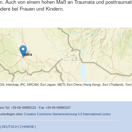
en. Auch von einem hohen Maß an Traumata und posttraumat
ndere bei Frauen und Kindern.
S, Intermap, iPC, NRCAN, Esri Japan, METI, Esri China (Hong Kong), Esri (Thailand), To
icano Tel. +39-06-69880115 - Fax +39-06-69880107
 unterliegen einer
Creative Commons Namensnennung 4.0 International Lizenz
 |
DEUTSCH
|
CHINESE
|