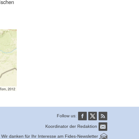
ischen
mTom, 2012
Follow us:
Koordinator der Redaktion
Wir danken für Ihr Interesse am Fides-Newsletter