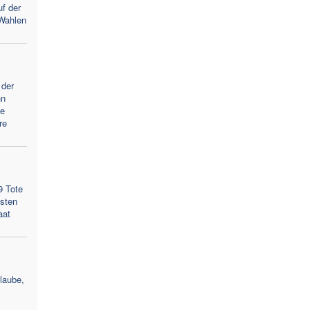
uf der
 Wahlen
 der
hn
he
re
9 Tote
gsten
aat
laube,