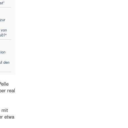
st”
zur
 von
oß?“
sion
uf den
Pelle
ber real
 mit
er etwa