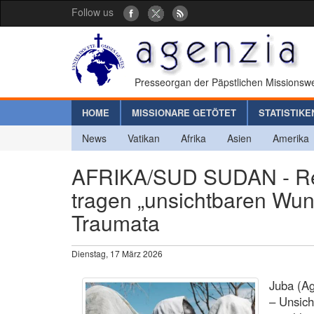
Follow us
Presseorgan der Päpstlichen Missionswe
HOME
MISSIONARE GETÖTET
STATISTIKE
News
Vatikan
Afrika
Asien
Amerika
AFRIKA/SUD SUDAN - Res
tragen „unsichtbaren Wun
Traumata
Dienstag, 17 März 2026
Juba (Ag
– Unsic