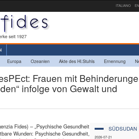
ITALIANO
EN
rke seit 1927
N
Europa
Ozeanien
Akte des Hl.Stuhls
Ernennung
N
PEct: Frauen mit Behinderunge
den“ infolge von Gewalt und
enzia Fides) – „Psychische Gesundheit
SÜDSUDAN
htbare Wunden: Psychische Gesundheit,
2026-07-21