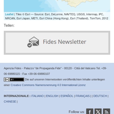
Leaflet
| Tiles © Esri — Source: Esri, DeLorme, NAVTEQ, USGS, Intermap, iPC,
NRCAN, Esri Japan, METI, Esri China (Hong Kong), Esri (Thailand), TomTom, 2012
Teilen:
Agenzia Fides - Palazzo “de Propaganda Fide” - 00120 - Città del Vaticano Tel. +39-
06-69880115 - Fax +39-06-69880107
Die auf unseren Internetseiten veröffentlichten Inhalte unterliegen
einer
Creative Commons Namensnennung 4.0 International Lizenz
INTERNAZIONALE :
ITALIANO
|
ENGLISH
|
ESPAÑOL
|
FRANÇAIS
| |
DEUTSCH
|
CHINESE
|
Follow us: