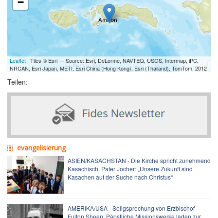
−
Leaflet
| Tiles © Esri — Source: Esri, DeLorme, NAVTEQ, USGS, Intermap, iPC,
NRCAN, Esri Japan, METI, Esri China (Hong Kong), Esri (Thailand), TomTom, 2012
Teilen:
evangelisierung
ASIEN/KASACHSTAN - Die Kirche spricht zunehmend
Kasachisch. Pater Jocher: „Unsere Zukunft sind
Kasachen auf der Suche nach Christus“
AMERIKA/USA - Seligsprechung von Erzbischof
Fulton Sheen: Päpstliche Missionswerke laden zur