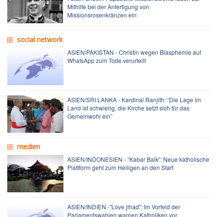
Mithilfe bei der Anfertigung von
Missionsrosenkränzen ein
social network
ASIEN/PAKISTAN - Christin wegen Blasphemie auf
WhatsApp zum Tode verurteilt
ASIEN/SRI LANKA - Kardinal Ranjith: “Die Lage im
Land ist schwierig, die Kirche setzt sich für das
Gemeinwohl ein”
medien
ASIEN/INDONESIEN - “Kabar Baik”: Neue katholische
Plattform geht zum Heiligen an den Start
ASIEN/INDIEN -"Love jihad": Im Vorfeld der
Parlamentswahlen warnen Katholiken vor