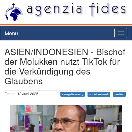
Menu
Toggl
naviga
ASIEN/INDONESIEN - Bischof
der Molukken nutzt TikTok für
die Verkündigung des
Glaubens
Freitag, 13 Juni 2025
evangelisierung
social network
medien