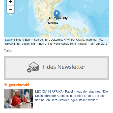
+
−
Leaflet
| Tiles © Esri — Source: Esri, DeLorme, NAVTEQ, USGS, Intermap, iPC,
NRCAN, Esri Japan, METI, Esri China (Hong Kong), Esri (Thailand), TomTom, 2012
Teilen:
gemeinwohl
LEO XIV. IN AFRIKA - Papst in Äquatorialguinea: “Die
Soziallehre der Kirche ist eine Hilfe für alle, die sich
den neuen Herausforderungen stellen wollen”