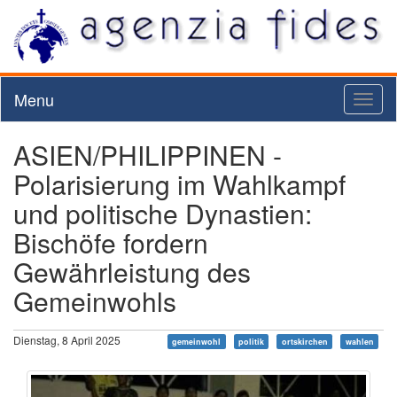
Menu
Toggl
naviga
ASIEN/PHILIPPINEN -
Polarisierung im Wahlkampf
und politische Dynastien:
Bischöfe fordern
Gewährleistung des
Gemeinwohls
Dienstag, 8 April 2025
gemeinwohl
politik
ortskirchen
wahlen