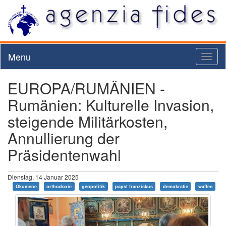
Menu
Toggl
naviga
EUROPA/RUMÄNIEN -
Rumänien: Kulturelle Invasion,
steigende Militärkosten,
Annullierung der
Präsidentenwahl
Dienstag, 14 Januar 2025
Ökumene
orthodoxie
geopolitik
papst franziskus
demokratie
waffen