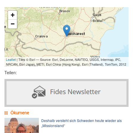
+
−
Leaflet
| Tiles © Esri — Source: Esri, DeLorme, NAVTEQ, USGS, Intermap, iPC,
NRCAN, Esri Japan, METI, Esri China (Hong Kong), Esri (Thailand), TomTom, 2012
Teilen:
Ökumene
Deshalb versteht sich Schweden heute wieder als
„Missionsland“