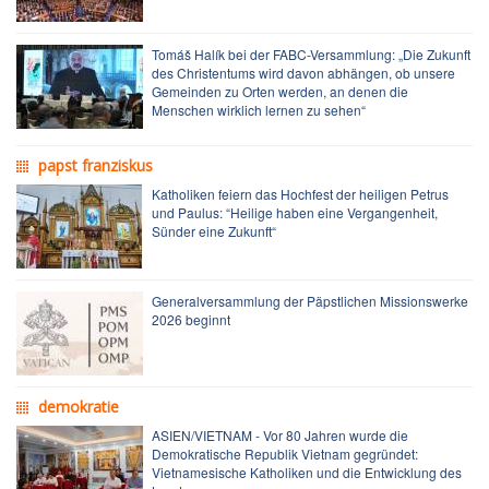
Tomáš Halík bei der FABC-Versammlung: „Die Zukunft
des Christentums wird davon abhängen, ob unsere
Gemeinden zu Orten werden, an denen die
Menschen wirklich lernen zu sehen“
papst franziskus
Katholiken feiern das Hochfest der heiligen Petrus
und Paulus: “Heilige haben eine Vergangenheit,
Sünder eine Zukunft“
Generalversammlung der Päpstlichen Missionswerke
2026 beginnt
demokratie
ASIEN/VIETNAM - Vor 80 Jahren wurde die
Demokratische Republik Vietnam gegründet:
Vietnamesische Katholiken und die Entwicklung des