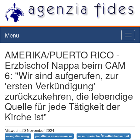
Menu
Toggl
naviga
AMERIKA/PUERTO RICO -
Erzbischof Nappa beim CAM
6: "Wir sind aufgerufen, zur
'ersten Verkündigung'
zurückzukehren, die lebendige
Quelle für jede Tätigkeit der
Kirche ist"
Mittwoch, 20 November 2024
evangelisierung
päpstliche missionswerke
missionarische Öffentlichkeitsarbeit