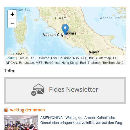
+
−
Leaflet
| Tiles © Esri — Source: Esri, DeLorme, NAVTEQ, USGS, Intermap, iPC,
NRCAN, Esri Japan, METI, Esri China (Hong Kong), Esri (Thailand), TomTom, 2012
Teilen:
welttag der armen
ASIEN/CHINA - Welttag der Armen: Katholische
Gemeinden bringen kreative Initiativen auf den Weg