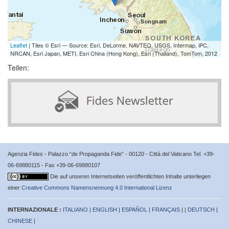
Leaflet
| Tiles © Esri — Source: Esri, DeLorme, NAVTEQ, USGS, Intermap, iPC,
NRCAN, Esri Japan, METI, Esri China (Hong Kong), Esri (Thailand), TomTom, 2012
Teilen:
Agenzia Fides - Palazzo “de Propaganda Fide” - 00120 - Città del Vaticano Tel. +39-
06-69880115 - Fax +39-06-69880107
Die auf unseren Internetseiten veröffentlichten Inhalte unterliegen
einer
Creative Commons Namensnennung 4.0 International Lizenz
INTERNAZIONALE :
ITALIANO
|
ENGLISH
|
ESPAÑOL
|
FRANÇAIS
| |
DEUTSCH
|
CHINESE
|