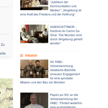
“Jubiläum der
Kommunikation und
Medien”: „Vergebung ist
eine Kraft des Friedens und der Hoffnung“
ASIEN/OSTTIMOR -
Kardinal do Carmo Da
Silva: “Die Wunden sind
durch Vergebung geheilt
worden”
: Zu
tils
mission
XII. FABC-
Vollversammlung:
Asiatische Bischöfe
erneuern Engagement
für eine synodale
Mission und den Bau von Brücken
Papst Leo XIV. an die
Vollversammlung der
FABC: “Fördert weiterhin
eine eucharistische