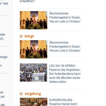
entwaffnen“
t “wie
Ökumenisches
Friedensgebet in Dubai:
"Als ein Leib in Christus”
bale
kriege
 21.
Ökumenisches
Friedensgebet in Dubai:
"Als ein Leib in Christus”
rengo:
en
LEO XIV. IN AFRIKA -
Papst an die Angolaner:
Der Auferstandene kann
auch die Wunden eures
Volkes heilen
us:
vergebung
Leo
EUROPA/ITALIEN -
Roseline Hamel beim
 die