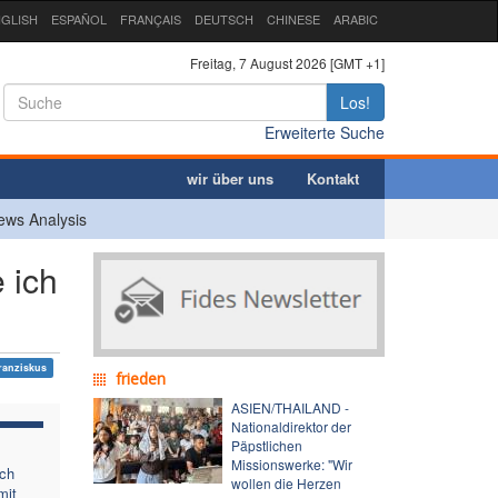
GLISH
ESPAÑOL
FRANÇAIS
DEUTSCH
CHINESE
ARABIC
Freitag, 7 August 2026 [GMT +1]
Los!
Erweiterte Suche
wir über uns
Kontakt
ews Analysis
 ich
ranziskus
frieden
ASIEN/THAILAND -
Nationaldirektor der
Päpstlichen
Missionswerke: "Wir
ich
wollen die Herzen
mit