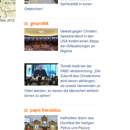
Spiritualität in euren
Ortskirchen“
mTom, 2012
geopolitik
Gewalt gegen Christen:
Gesetzentwurf in den
USA fordert einen Stopp
der Hilfszahlungen an
Nigeria
Tomáš Halík bei der
FABC-Versammlung: „Die
Zukunft des Christentums
wird davon abhängen,
ob unsere Gemeinden zu
Orten werden, an denen die Menschen wirklich
lernen zu sehen“
papst franziskus
Katholiken feiern das
Hochfest der heiligen
Petrus und Paulus: