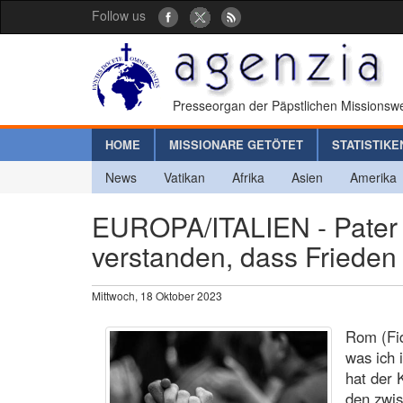
Follow us
Presseorgan der Päpstlichen Missionswe
HOME
MISSIONARE GETÖTET
STATISTIKE
News
Vatikan
Afrika
Asien
Amerika
EUROPA/ITALIEN - Pater M
verstanden, dass Frieden 
Mittwoch, 18 Oktober 2023
Rom (Fid
was ich 
hat der 
den zwi