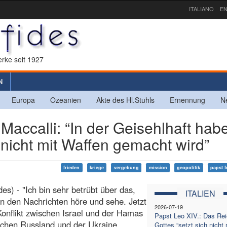
ITALIANO
EN
rke seit 1927
N
Europa
Ozeanien
Akte des Hl.Stuhls
Ernennung
N
accalli: “In der Geisehlhaft habe
nicht mit Waffen gemacht wird”
frieden
kriege
vergebung
mission
geopolitik
papst f
es) - "Ich bin sehr betrübt über das,
ITALIEN
in den Nachrichten höre und sehe. Jetzt
2026-07-19
Konflikt zwischen Israel und der Hamas
Papst Leo XIV.: Das Re
schen Russland und der Ukraine
Gottes “setzt sich nicht 