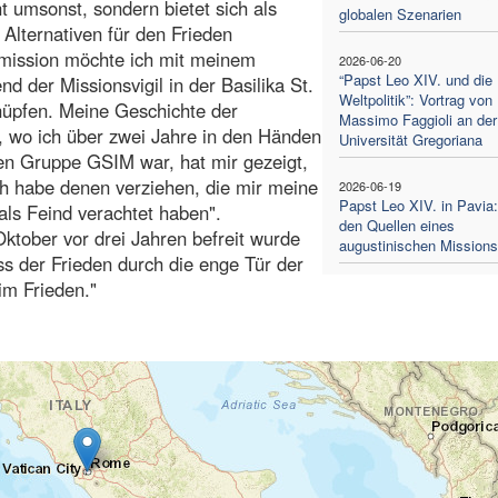
ht umsonst, sondern bietet sich als
globalen Szenarien
 Alternativen für den Frieden
tmission möchte ich mit meinem
2026-06-20
“Papst Leo XIV. und die
 der Missionsvigil in der Basilika St.
Weltpolitik”: Vortrag von
nüpfen. Meine Geschichte der
Massimo Faggioli an der
 wo ich über zwei Jahre in den Händen
Universität Gregoriana
en Gruppe GSIM war, hat mir gezeigt,
ch habe denen verziehen, die mir meine
2026-06-19
Papst Leo XIV. in Pavia
als Feind verachtet haben".
den Quellen eines
ktober vor drei Jahren befreit wurde
augustinischen Missionss
ss der Frieden durch die enge Tür der
im Frieden."