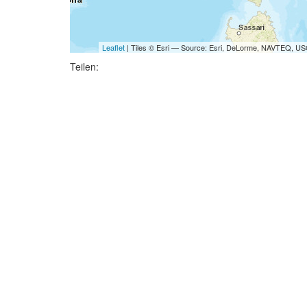
Leaflet
| Tiles © Esri — Source: Esri, DeLorme, NAVTEQ, USG
Teilen: