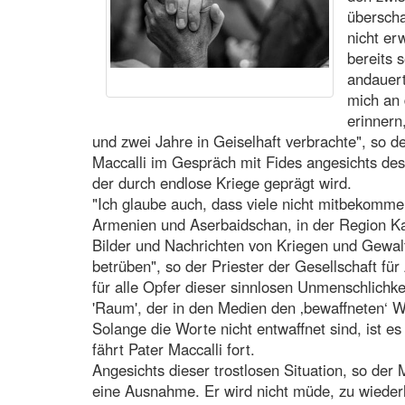
überscha
nicht er
bereits 
andauert
mich an 
erinnern
und zwei Jahre in Geiselhaft verbrachte", so de
Maccalli im Gespräch mit Fides angesichts des 
der durch endlose Kriege geprägt wird.
"Ich glaube auch, dass viele nicht mitbekomm
Armenien und Aserbaidschan, in der Region Kar
Bilder und Nachrichten von Kriegen und Gewalt,
betrüben", so der Priester der Gesellschaft für 
für alle Opfer dieser sinnlosen Unmenschlichkeit
'Raum', der in den Medien den ‚bewaffneten‘ W
Solange die Worte nicht entwaffnet sind, ist e
fährt Pater Maccalli fort.
Angesichts dieser trostlosen Situation, so der 
eine Ausnahme. Er wird nicht müde, zu wiederh