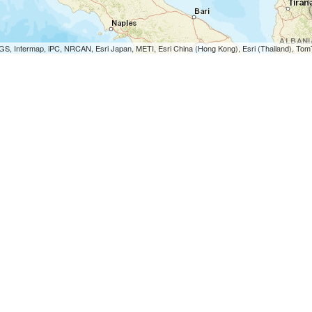
S, Intermap, iPC, NRCAN, Esri Japan, METI, Esri China (Hong Kong), Esri (Thailand), To