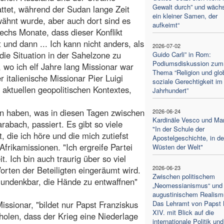
Gewalt durch” und wächs
ttet, während der Sudan lange Zeit
ein kleiner Samen, der
wähnt wurde, aber auch dort sind es
aufkeimt“
sechs Monate, dass dieser Konflikt
 und dann ... Ich kann nicht anders, als
2026-07-02
die Situation in der Sahelzone zu
Guido Carli” in Rom:
Podiumsdiskussion zum
, wo ich elf Jahre lang Missionar war
Thema “Religion und glo
r italienische Missionar Pier Luigi
soziale Gerechtigkeit im
aktuellen geopolitischen Kontextes,
Jahrhundert”
en haben, was in diesen Tagen zwischen
2026-06-24
Kardinäle Vesco und Ma
abach, passiert. Es gibt so viele
"In der Schule der
 die ich höre und die mich zutiefst
Apostelgeschichte, in d
Afrikamissionen. "Ich ergreife Partei
Wüsten der Welt"
. Ich bin auch traurig über so viel
2026-06-23
orten der Beteiligten eingeräumt wird.
Zwischen politischem
s undenkbar, die Hände zu entwaffnen"
„Neomessianismus“ und
augustinischem Realism
Missionar, "bildet nur Papst Franziskus
Das Lehramt von Papst 
XIV. mit Blick auf die
olen, dass der Krieg eine Niederlage
internationale Politik und