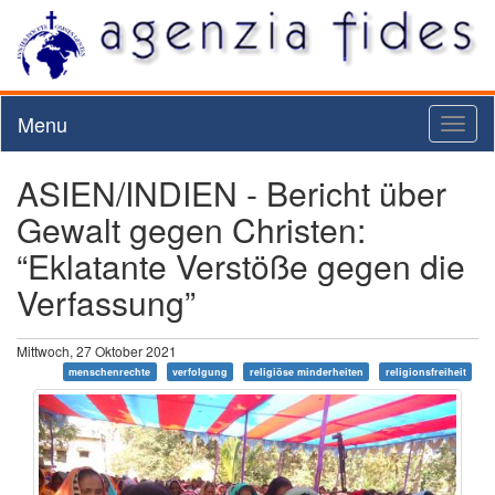
Menu
Toggl
naviga
ASIEN/INDIEN - Bericht über
Gewalt gegen Christen:
“Eklatante Verstöße gegen die
Verfassung”
Mittwoch, 27 Oktober 2021
menschenrechte
verfolgung
religiöse minderheiten
religionsfreiheit