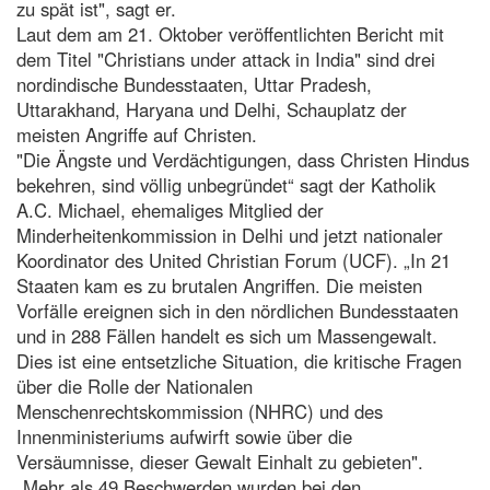
zu spät ist", sagt er.
Laut dem am 21. Oktober veröffentlichten Bericht mit
dem Titel "Christians under attack in India" sind drei
nordindische Bundesstaaten, Uttar Pradesh,
Uttarakhand, Haryana und Delhi, Schauplatz der
meisten Angriffe auf Christen.
"Die Ängste und Verdächtigungen, dass Christen Hindus
bekehren, sind völlig unbegründet“ sagt der Katholik
A.C. Michael, ehemaliges Mitglied der
Minderheitenkommission in Delhi und jetzt nationaler
Koordinator des United Christian Forum (UCF). „In 21
Staaten kam es zu brutalen Angriffen. Die meisten
Vorfälle ereignen sich in den nördlichen Bundesstaaten
und in 288 Fällen handelt es sich um Massengewalt.
Dies ist eine entsetzliche Situation, die kritische Fragen
über die Rolle der Nationalen
Menschenrechtskommission (NHRC) und des
Innenministeriums aufwirft sowie über die
Versäumnisse, dieser Gewalt Einhalt zu gebieten".
„Mehr als 49 Beschwerden wurden bei den