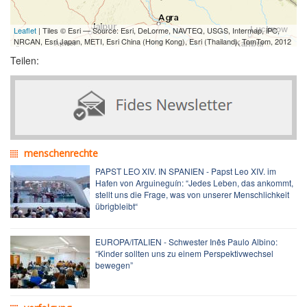
Leaflet
| Tiles © Esri — Source: Esri, DeLorme, NAVTEQ, USGS, Intermap, iPC,
NRCAN, Esri Japan, METI, Esri China (Hong Kong), Esri (Thailand), TomTom, 2012
Teilen:
menschenrechte
PAPST LEO XIV. IN SPANIEN - Papst Leo XIV. im
Hafen von Arguineguín: “Jedes Leben, das ankommt,
stellt uns die Frage, was von unserer Menschlichkeit
übrigbleibt“
EUROPA/ITALIEN - Schwester Inês Paulo Albino:
“Kinder sollten uns zu einem Perspektivwechsel
bewegen”