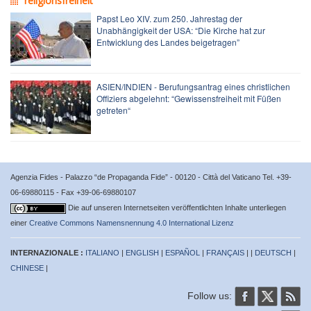
religionsfreiheit
Papst Leo XIV. zum 250. Jahrestag der
Unabhängigkeit der USA: “Die Kirche hat zur
Entwicklung des Landes beigetragen”
ASIEN/INDIEN - Berufungsantrag eines christlichen
Offiziers abgelehnt: “Gewissensfreiheit mit Füßen
getreten“
Agenzia Fides - Palazzo “de Propaganda Fide” - 00120 - Città del Vaticano Tel. +39-
06-69880115 - Fax +39-06-69880107
Die auf unseren Internetseiten veröffentlichten Inhalte unterliegen
einer
Creative Commons Namensnennung 4.0 International Lizenz
INTERNAZIONALE :
ITALIANO
|
ENGLISH
|
ESPAÑOL
|
FRANÇAIS
| |
DEUTSCH
|
CHINESE
|
Follow us: