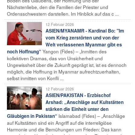
Boden des Glaubens, der Hoffnung und der
Nächstenliebe, den die Familien der Priester und
Ordensschwestern darstellen. Im Hinblick auf das c ...
12 Februar 2026
ASIEN/MYANAMR - Kardinal Bo: "Im
vom Krieg zerstörten und von der
Welt verlassenen Myanmar gibt es
Yangon (Fides) – „Inmitten des
noch Hoffnung“
kollektiven Dramas, das von Unsicherheit und
Ungewissheit über die Zukunft geprägt ist, ist es dennoch
möglich, die Hoffnung in Myanmar aufrechtzuerhalten,
selbst inmitten von Konfli ...
12 Februar 2026
ASIEN/PAKISTAN - Erzbischof
Arshad: „Anschläge auf Kultstätten
stärken die Einheit unter den
Islamabad (Fides) – „Anschläge
Gläubigen in Pakistan“
auf Kultstätten sind ein Angriff auf die interreligiöse
Harmonie und die Bemühungen um Frieden: Das kann