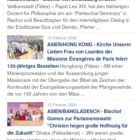
Vatikanstadt (Fides) – Papst Leo XIV. hat den bisherigen
Dozent für Philosophie am am “Patriarchal Seminary” in
Rachol und Beauftragten für den interreligiösen Dialog in
der Erzdiözese Goa und Damão, Pfarrer ...
13 Februar 2026
ASIEN/HONG KONG - Kirche Unserer
Lieben Frau von Lourdes der
Missions Étrangères de Paris feiert
Hongkong (Fides) – Mit einer
130-jähriges Bestehen
Marienprozession und der Aussendung junger
Missionare mit der Übergabe der Bibel als Zeichen der
Kontinuität der Evangelisierungsarbeit der Pfarrgemeinde,
die vor 130 Jahren von den Missi ...
13 Februar 2026
ASIEN/BANGLADESCH - Bischof
Gomes zur Parlamentswahl:
"Christen hegen große Hoffnung für
Dhaka (Fidesdienst) – „Wir waren positiv
die Zukunft”
beeindruckt davon, dass die Wahlen völlig friedlich