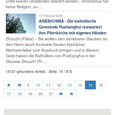
unter keinen Umständen toleriert werden. Terrorismus hat
keine Religion, un ...
10 Februar 2026
ASIEN/CHINA - Die katholische
Gemeinde Pushanghui restauriert
ihre Pfarrkirche mit eigenen Händen
Zhouzhi (Fides) – Sie wollten den dankbaren Glauben an
den Herrn durch konkrete Gesten kirchlicher
Nächstenliebe zum Ausdruck bringen und in diesem
Geist haben die Katholiken von Pushanghui in der
Diözese Zhouzhi (Pr ...
13127 gefundene Artikel - Seite: 15 / 876
9
10
11
12
13
14
15
16
17
18
19
20
21