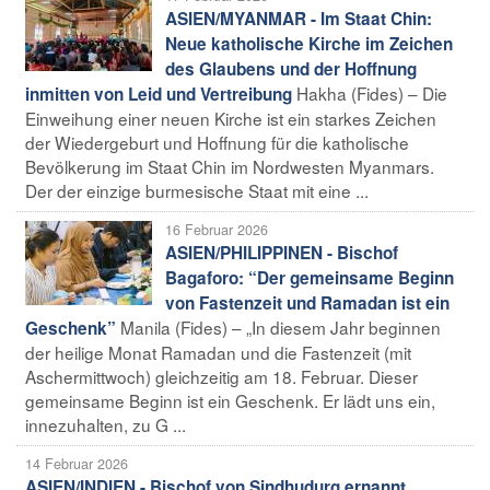
ASIEN/MYANMAR - Im Staat Chin:
Neue katholische Kirche im Zeichen
des Glaubens und der Hoffnung
Hakha (Fides) – Die
inmitten von Leid und Vertreibung
Einweihung einer neuen Kirche ist ein starkes Zeichen
der Wiedergeburt und Hoffnung für die katholische
Bevölkerung im Staat Chin im Nordwesten Myanmars.
Der der einzige burmesische Staat mit eine ...
16 Februar 2026
ASIEN/PHILIPPINEN - Bischof
Bagaforo: “Der gemeinsame Beginn
von Fastenzeit und Ramadan ist ein
Manila (Fides) – „In diesem Jahr beginnen
Geschenk”
der heilige Monat Ramadan und die Fastenzeit (mit
Aschermittwoch) gleichzeitig am 18. Februar. Dieser
gemeinsame Beginn ist ein Geschenk. Er lädt uns ein,
innezuhalten, zu G ...
14 Februar 2026
ASIEN/INDIEN - Bischof von Sindhudurg ernannt