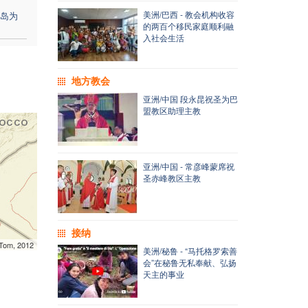
美洲/巴西 - 教会机构收容
岛为
的两百个移民家庭顺利融
入社会生活
地方教会
亚洲/中国 段永昆祝圣为巴
盟教区助理主教
亚洲/中国 - 常彦峰蒙席祝
圣赤峰教区主教
接纳
mTom, 2012
美洲/秘鲁 - “马托格罗索善
会”在秘鲁无私奉献、弘扬
天主的事业