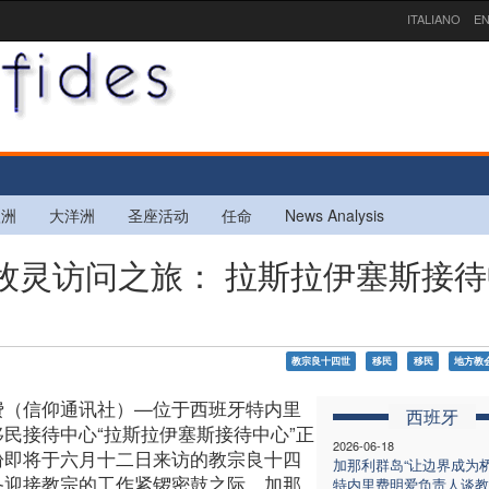
ITALIANO
EN
欧洲
大洋洲
圣座活动
任命
News Analysis
牙牧灵访问之旅： 拉斯拉伊塞斯接
教宗良十四世
移民
移民
地方教
费（信仰通讯社）—位于西班牙特内里
西班牙
移民接待中心“拉斯拉伊塞斯接待中心”正
2026-06-18
盼即将于六月十二日来访的教宗良十四
加那利群岛“让边界成为桥
备迎接教宗的工作紧锣密鼓之际，加那
特内里费明爱负责人谈教