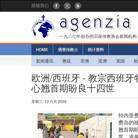
跟随我们
一九二七年创办的宗座传教善会新闻机构
HOME
遇害传教士
统计资料
新闻通讯
教廷
非洲
亚洲
美国
欧洲/西班牙 - 教宗西班
心翘首期盼良十四世
星期三, 10 六月 2026
特内里
费岛的
翘首期
世。准