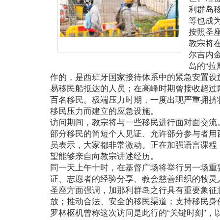
利群岛
等也成
按照圣
教宗将
尔吉内
岛的“
作的，是西班牙国家接待体系中的紧急安置设
易移民船抵达的人员；在高峰时期曾接收超过
百名移民。极端压力时期，一度出现严重拥挤
移民压力而建立的应急设施。
访问期间，教宗将与一些移民进行面对面交流
部分移民的简短个人见证、允许部分参与者用
员表示，大家都非常激动。正在加强语言课程
望能够亲自向教宗讲述经历。
同一天上午十时，在基督广场将举行另一场重
证、志愿者的经验分享、教会慈善组织的牧灵
圣座方面强调，加那利群岛之行具有重要象征
放；推动合法、安全的移民渠道；支持移民身
罗林枢机曾称这次访问是此行的“关键时刻”，