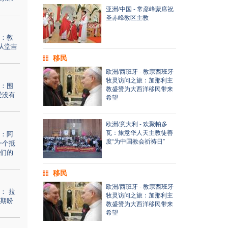
亚洲/中国 - 常彦峰蒙席祝
圣赤峰教区主教
：教
从堂吉
移民
欧洲/西班牙 - 教宗西班牙
牧灵访问之旅：加那利主
：围
教盛赞为大西洋移民带来
爱没有
希望
欧洲/意大利 - 欢聚帕多
瓦：旅意华人天主教徒善
：阿
度“为中国教会祈祷日”
一个抵
们的
移民
欧洲/西班牙 - 教宗西班牙
： 拉
牧灵访问之旅：加那利主
期盼
教盛赞为大西洋移民带来
希望