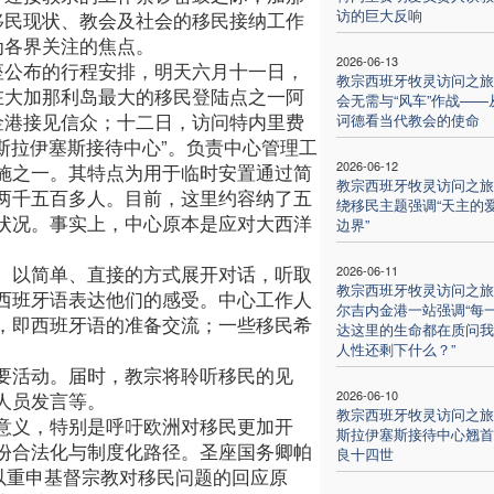
访的巨大反响
移民现状、教会及社会的移民接纳工作
为各界关注的焦点。
2026-06-13
座公布的行程安排，明天六月十一日，
教宗西班牙牧灵访问之旅
在大加那利岛最大的移民登陆点之一阿
会无需与“风车”作战——
金港接见信众；十二日，访问特内里费
诃德看当代教会的使命
拉斯拉伊塞斯接待中心”。负责中心管理工
2026-06-12
施之一。其特点为用于临时安置通过简
教宗西班牙牧灵访问之旅
两千五百多人。目前，这里约容纳了五
绕移民主题强调“天主的
状况。事实上，中心原本是应对大西洋
边界”
。以简单、直接的方式展开对话，听取
2026-06-11
教宗西班牙牧灵访问之旅
西班牙语表达他们的感受。中心工作人
尔吉内金港一站强调“每
，即西班牙语的准备交流；一些移民希
达这里的生命都在质问我
人性还剩下什么？”
要活动。届时，教宗将聆听移民的见
2026-06-10
人员发言等。
教宗西班牙牧灵访问之旅
意义，特别是呼吁欧洲对移民更加开
斯拉伊塞斯接待中心翘首
份合法化与制度化路径。圣座国务卿帕
良十四世
以重申基督宗教对移民问题的回应原