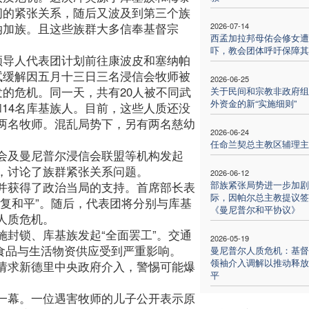
间的紧张关系，随后又波及到第三个族
纳加族。且这些族群大多信奉基督宗
2026-07-14
西孟加拉邦母佑会修女遭
吓，教会团体呼吁保障其
领导人代表团计划前往康波皮和塞纳帕
试缓解因五月十三日三名浸信会牧师被
2026-06-25
发的危机。同一天，共有20人被不同武
关于民间和宗教非政府组
外资金的新“实施细则”
14名库基族人。目前，这些人质还没
两名牧师。混乱局势下，另有两名慈幼
2026-06-24
任命兰契总主教区辅理主
会及曼尼普尔浸信会联盟等机构发起
，讨论了族群紧张关系问题。
2026-06-12
部族紧张局势进一步加剧
并获得了政治当局的支持。首席部长表
际，因帕尔总主教提议签
复和平”。随后，代表团将分别与库基
《曼尼普尔和平协议》
人质危机。
封锁、库基族发起“全面罢工”。交通
2026-05-19
，食品与生活物资供应受到严重影响。
曼尼普尔人质危机：基督
领袖介入调解以推动释放
请求新德里中央政府介入，警惕可能爆
平
一幕。一位遇害牧师的儿子公开表示原