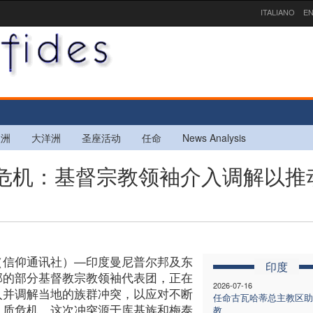
ITALIANO
EN
欧洲
大洋洲
圣座活动
任命
News Analysis
人质危机：基督宗教领袖介入调解以推
（信仰通讯社）—印度曼尼普尔邦及东
印度
邦的部分基督教宗教领袖代表团，正在
2026-07-16
入并调解当地的族群冲突，以应对不断
任命古瓦哈蒂总主教区助
人质危机。这次冲突源于库基族和梅泰
教