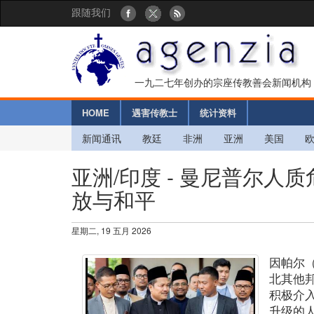
跟随我们
一九二七年创办的宗座传教善会新闻机构
HOME
遇害传教士
统计资料
新闻通讯
教廷
非洲
亚洲
美国
亚洲/印度 - 曼尼普尔
放与和平
星期二, 19 五月 2026
因帕尔
北其他
积极介
升级的