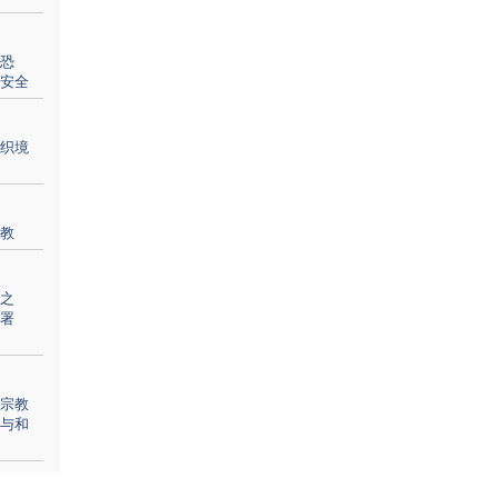
恐
安全
织境
教
之
署
宗教
与和