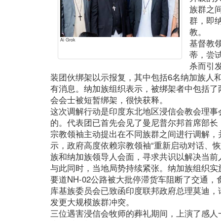
族群之
群，即
教。
Ai Grok
基督教
蒂，尝
杀而引
装团伙绑架以示报复，其中包括6名纳加族人和
有消息。纳加族组织表示，被绑架者中包括了
会会士被短暂绑架，很快获释。
这次调解行动是印度东北地区浸信会教会理事
的。代表团已首先会见了曼尼普尔邦首席部长
宗教领袖主动提出在不同族群之间进行调解，
示，政府高度依赖宗教领袖“重新启动对话、恢
族和纳加族领导人会面，寻求共识以解决当前
与此同时，当地局势持续紧张。纳加族组织实施
要道NH-02公路被大批停滞货车阻断了交通
库基族委员会已致函印度联邦政府总理莫迪，
发更大规模族群冲突。
三位遇害浸信会牧师的葬礼期间，上演了感人