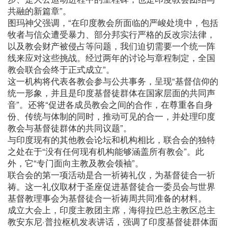
共融的新篇章”。
图玛神父强调，“在印度教会所面临的严峻处境中，包括
牧者与信众遭受暴力、部分邦实行严格的反改宗法律，
以及教会财产被侵占等问题，我们迫切需要一个统一阵
线来应对这些挑战。经过两年的讨论与章程制定，全国
教会联合会终于正式成立”。
这一机构将代表各教会参与公共事务，呈现“基督信仰的
统一形象，并且是印度基督徒群体在国家层面的共同声
音”。还将“促进各成员教会之间的合作，在尊重各自身
份、传统与体制的同时，推动可见的合一，并处理印度
教会与基督徒群体的共同议题”。
与印度现有的其他教会论坛和机构相比，联合会的独特
之处在于“没有任何现有机构能够涵盖所有教会”。此
外，它“专门面向主教及教会领袖”。
联合会的第一项活动是合一祈祷礼仪，为基督徒合一祈
祷。这一礼仪取材于圣座促进基督徒合一委员会与世界
基督教理事会为基督徒合一祈祷周共同准备的材料。
成立大会上，印度主教团主席，海得拉巴总主教区总主
教安东尼·普拉枢机发表讲话，强调了印度基督徒群体面