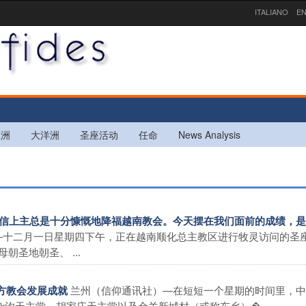
ITALIANO
EN
欧洲
大洋洲
圣座活动
任命
News Analysis
我坚信上主总是十分慷慨地降福越南教会。今天摆在我们面前的成绩，
―十二月一日星期四下午，正在越南顺化总主教区进行牧灵访问的圣
圣地朝圣、 ...
兰州（信仰通讯社）―在短短一个星期的时间里，中
地方教会发展成就
沟天主堂、胡家庄天主堂以及金羊新城村（或称东乡）� ...