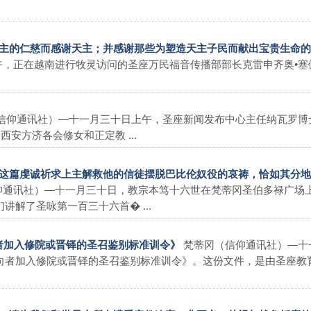
为天主的仁慈而感谢天主；并感谢那些为塑造天主子民而献出宝贵生命
午，正在越南进行牧灵访问的圣座万民福音传播部部长克雷申齐奥•塞
信仰通讯社）―十一月三十日上午，圣座新闻发布中心主任纳瓦罗博
安方济各会修女和正定教 ...
首“这篇虔诚祈求上主解救他的信徒摆脱巴比伦奴役的哀祷，恰如其分
仰通讯社）―十一月三十日，教宗本笃十六世在梵蒂冈圣伯多禄广场
解了圣咏第一百三十六首� ...
梵蒂冈（信仰通讯社）―十
向者加入修院或晋铎的圣召鉴别标准训令》
向者加入修院或晋铎的圣召鉴别标准训令》。这份文件，是由圣座教