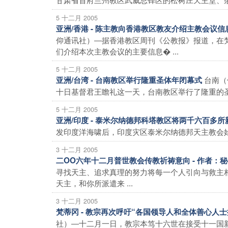
5 十二月 2005
亚洲/香港 - 陈主教向香港教区教友介绍主教会议
仰通讯社）―据香港教区周刊《公教报》报道，在
们介绍本次主教会议的主要信息� ...
5 十二月 2005
台南（
亚洲/台湾 - 台南教区举行隆重圣体年闭幕式
十日基督君王瞻礼这一天，台南教区举行了隆重的圣体
5 十二月 2005
亚洲/印度 - 泰米尔纳德邦科塔教区将两千六百多
发印度洋海啸后，印度灾区泰米尔纳德邦天主教会始
3 十二月 2005
二OO六年十二月普世教会传教祈祷意向 - 作者：
寻找天主、追求真理的努力将每一个人引向与救主相
天主，和你所派遣来 ...
3 十二月 2005
梵蒂冈 - 教宗再次呼吁“各国领导人和全体善心人
社）―十二月一日，教宗本笃十六世在接受十一国