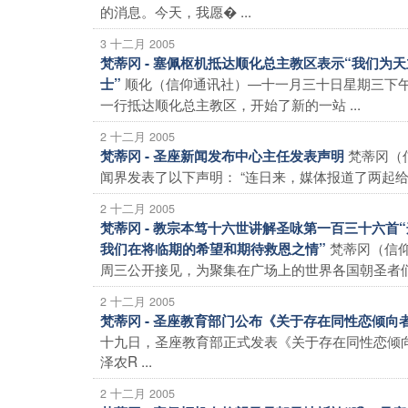
的消息。今天，我愿� ...
3 十二月 2005
梵蒂冈 - 塞佩枢机抵达顺化总主教区表示“我们
顺化（信仰通讯社）―十一月三十日星期三下
士”
一行抵达顺化总主教区，开始了新的一站 ...
2 十二月 2005
梵蒂冈（
梵蒂冈 - 圣座新闻发布中心主任发表声明
闻界发表了以下声明： “连日来，媒体报道了两起给西
2 十二月 2005
梵蒂冈 - 教宗本笃十六世讲解圣咏第一百三十六
梵蒂冈（信
我们在将临期的希望和期待救恩之情”
周三公开接见，为聚集在广场上的世界各国朝圣者们讲
2 十二月 2005
梵蒂冈 - 圣座教育部门公布《关于存在同性恋倾
十九日，圣座教育部正式发表《关于存在同性恋倾
泽农R ...
2 十二月 2005