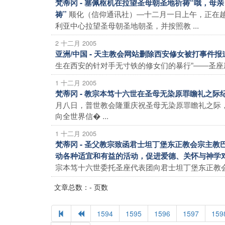
梵蒂冈 - 塞佩枢机在拉望圣母朝圣地祈祷“哦，
顺化（信仰通讯社）―十二月一日上午，正在
祷”
利亚中心拉望圣母朝圣地朝圣，并按照教 ...
2 十二月 2005
亚洲/中国 - 天主教会网站删除西安修女被打事件
生在西安的针对手无寸铁的修女们的暴行”――圣座新
1 十二月 2005
梵蒂冈 - 教宗本笃十六世在圣母无染原罪瞻礼之
月八日，普世教会隆重庆祝圣母无染原罪瞻礼之际
向全世界信� ...
1 十二月 2005
梵蒂冈 - 圣父教宗致函君士坦丁堡东正教会宗主
动各种适宜和有益的活动，促进爱德、关怀与神学
宗本笃十六世委托圣座代表团向君士坦丁堡东正教会宗
文章总数：- 页数
1594
1595
1596
1597
159