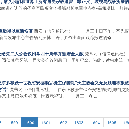
母亲，请为我们和世界上所有遭受宗教迫害、非正义、歧视与战争折磨
越南进行访问的圣座万民福音传播部部长克雷申齐奥•塞佩枢机，前往
西安（信仰通讯社）―十一月三十日下午，率先报
报道后得以重新恢复
闻发布中心主任纳瓦罗博士语，并作出全面跟踪报道的� ...
梵蒂冈（信仰通讯社）
际纪念梵二大公会议闭幕四十周年并颁赠全大赦
，适值梵蒂冈第二届大公会议闭幕四十周年纪念。为此，教宗本笃十
教巴尔多禄茂一世祝贺安德肋宗徒主保瞻礼“天主教会义无反顾地积极
梵蒂冈（信仰通讯社）―在东正教会主保圣安德肋宗徒瞻礼之
对话”
主教巴尔多禄茂一世表示祝贺。十一月三十� ...
8
1599
1600
1601
1602
1603
1604
1605
16