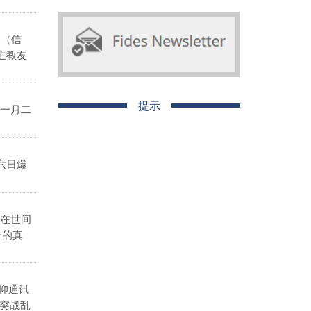
港（信
主教友
提示
一月二
六日爆
在世间
一的真
仰通讯
突战乱