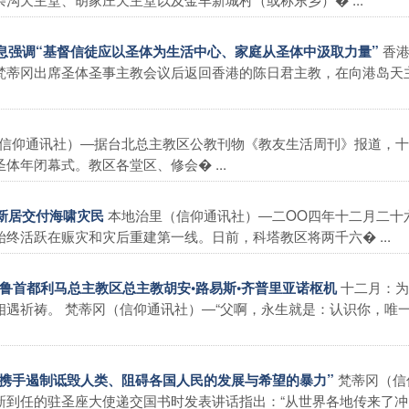
香
信息强调“基督信徒应以圣体为生活中心、家庭从圣体中汲取力量”
梵蒂冈出席圣体圣事主教会议后返回香港的陈日君主教，在向港岛天
信仰通讯社）―据台北总主教区公教刊物《教友生活周刊》报道，十
年闭幕式。教区各堂区、修会� ...
本地治里（信仰通讯社）―二OO四年十二月二十
所新居交付海啸灾民
终活跃在赈灾和灾后重建第一线。日前，科塔教区将两千六� ...
十二月：为
秘鲁首都利马总主教区总主教胡安•路易斯•齐普里亚诺枢机
遇祈祷。 梵蒂冈（信仰通讯社）―“父啊，永生就是：认识你，唯
梵蒂冈（信
士携手遏制诋毁人类、阻碍各国人民的发展与希望的暴力”
新到任的驻圣座大使递交国书时发表讲话指出：“从世界各地传来了冲