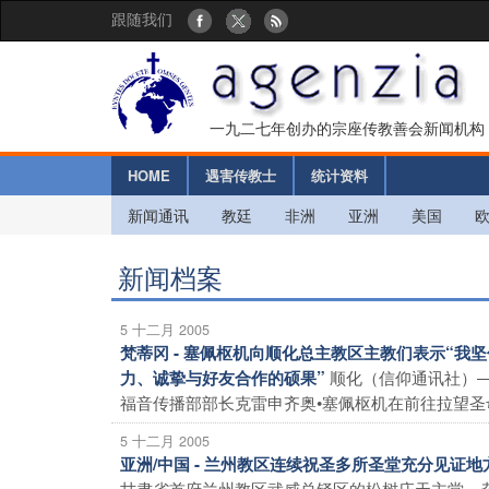
跟随我们
一九二七年创办的宗座传教善会新闻机构
HOME
遇害传教士
统计资料
新闻通讯
教廷
非洲
亚洲
美国
新闻档案
5 十二月 2005
梵蒂冈 - 塞佩枢机向顺化总主教区主教们表示“
顺化（信仰通讯社）
力、诚挚与好友合作的硕果”
福音传播部部长克雷申齐奥•塞佩枢机在前往拉望圣母朝
5 十二月 2005
亚洲/中国 - 兰州教区连续祝圣多所圣堂充分见证
甘肃省首府兰州教区武威总铎区的松树庄天主堂、杂