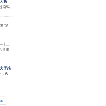
的人祈
越南玛
道“发
―十二
六世将
致力于推
际，教
06