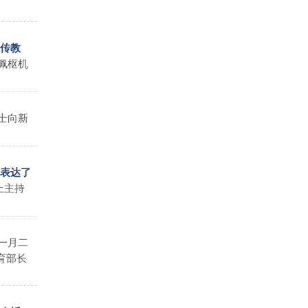
的传教
佩枢机
士向新
地表达了
上主持
一月二
育部长