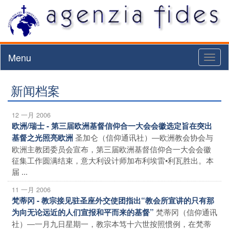
Menu
Toggl
naviga
新闻档案
12 一月 2006
欧洲/瑞士 - 第三届欧洲基督信仰合一大会会徽选定旨在突出
圣加仑（信仰通讯社）―欧洲教会协会与
基督之光照亮欧洲
欧洲主教团委员会宣布，第三届欧洲基督信仰合一大会会徽
征集工作圆满结束，意大利设计师加布利埃雷•利瓦胜出。本
届 ...
11 一月 2006
梵蒂冈 - 教宗接见驻圣座外交使团指出“教会所宣讲的只有那
梵蒂冈（信仰通讯
为向无论远近的人们宣报和平而来的基督”
社）―一月九日星期一，教宗本笃十六世按照惯例，在梵蒂