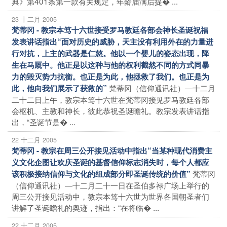
典》第401条第一款有关规定，年龄届满后提� ...
23 十二月 2005
梵蒂冈 - 教宗本笃十六世接受罗马教廷各部会神长圣诞祝福
发表讲话指出“面对历史的威胁，天主没有利用外在的力量进
行对抗，上主的武器是仁慈。他以一个婴儿的姿态出现，降
生在马厩中。他正是以这种与他的权利截然不同的方式同暴
力的毁灭势力抗衡。也正是为此，他拯救了我们。也正是为
梵蒂冈（信仰通讯社）―十二月
此，他向我们展示了获救的”
二十二日上午，教宗本笃十六世在梵蒂冈接见罗马教廷各部
会枢机、主教和神长，彼此恭祝圣诞瞻礼。教宗发表讲话指
出，“圣诞节是� ...
22 十二月 2005
梵蒂冈 - 教宗在周三公开接见活动中指出“当某种现代消费主
义文化企图让欢庆圣诞的基督信仰标志消失时，每个人都应
梵蒂冈
该积极接纳信仰与文化的组成部分即圣诞传统的价值”
（信仰通讯社）―十二月二十一日在圣伯多禄广场上举行的
周三公开接见活动中，教宗本笃十六世为世界各国朝圣者们
讲解了圣诞瞻礼的奥迹，指出：“在将临� ...
22 十二月 2005