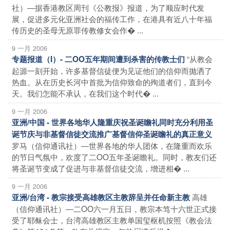
社）―据香港教区周刊《公教报》报道，为了顺应时代发
展，促进多元化亚洲社会的福传工作，在港具有近八十年福
传历史的圣母无原罪传教修女会作� ...
9 一月 2006
“从教会
专题报道（I）- 二OO五年期间遭到杀害的传教士们
起源一刻开始，许多基督信徒便为见证他们的信仰而抛洒了
热血。从在历史长河中首批为信仰致命的殉道者们，直到今
天。我们怎能不承认，在我们这个时代� ...
9 一月 2006
亚洲/中国 - 世界各地华人隆重庆祝圣诞瞻礼同时充分利用圣
诞节庆与非基督信徒交流推广基督信仰圣诞瞻礼的真正意义
罗马（信仰通讯社）―世界各地的华人团体，在隆重而欢乐
的节日气氛中，欢度了二OO五年圣诞瞻礼。同时，教友们还
将圣诞节变成了促进与非基督信徒交流，增进相� ...
9 一月 2006
高雄
亚洲/台湾 - 教宗接受高雄教区主教辞呈并任命新主教
（信仰通讯社）―二OO六一月五日，教宗本笃十六世正式接
受了耶稣会士，台湾高雄教区主教单国玺枢机按照《教会法