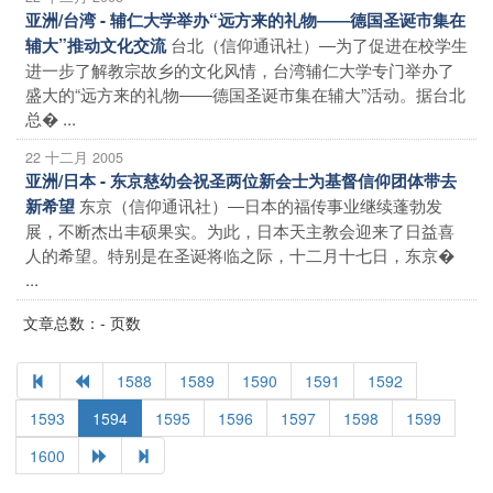
亚洲/台湾 - 辅仁大学举办“远方来的礼物――德国圣诞市集在
台北（信仰通讯社）―为了促进在校学生
辅大”推动文化交流
进一步了解教宗故乡的文化风情，台湾辅仁大学专门举办了
盛大的“远方来的礼物――德国圣诞市集在辅大”活动。据台北
总� ...
22 十二月 2005
亚洲/日本 - 东京慈幼会祝圣两位新会士为基督信仰团体带去
东京（信仰通讯社）―日本的福传事业继续蓬勃发
新希望
展，不断杰出丰硕果实。为此，日本天主教会迎来了日益喜
人的希望。特别是在圣诞将临之际，十二月十七日，东京�
...
文章总数：- 页数
1588
1589
1590
1591
1592
1593
1594
1595
1596
1597
1598
1599
1600