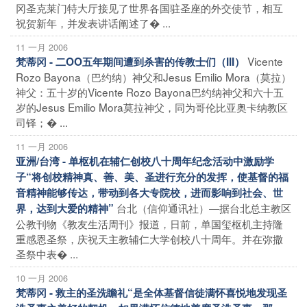
冈圣克莱门特大厅接见了世界各国驻圣座的外交使节，相互
祝贺新年，并发表讲话阐述了� ...
11 一月 2006
Vicente
梵蒂冈 - 二OO五年期间遭到杀害的传教士们（III）
Rozo Bayona（巴约纳）神父和Jesus Emilio Mora（莫拉）
神父：五十岁的Vicente Rozo Bayona巴约纳神父和六十五
岁的Jesus Emilio Mora莫拉神父，同为哥伦比亚奥卡纳教区
司铎；� ...
11 一月 2006
亚洲/台湾 - 单枢机在辅仁创校八十周年纪念活动中激励学
子“将创校精神真、善、美、圣进行充分的发挥，使基督的福
音精神能够传达，带动到各大专院校，进而影响到社会、世
台北（信仰通讯社）―据台北总主教区
界，达到大爱的精神”
公教刊物《教友生活周刊》报道，日前，单国玺枢机主持隆
重感恩圣祭，庆祝天主教辅仁大学创校八十周年。并在弥撒
圣祭中表� ...
10 一月 2006
梵蒂冈 - 救主的圣洗瞻礼“是全体基督信徒满怀喜悦地发现圣