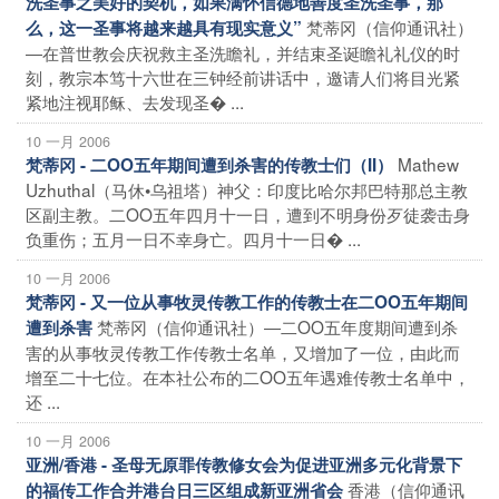
洗圣事之美好的契机，如果满怀信德地善度圣洗圣事，那
梵蒂冈（信仰通讯社）
么，这一圣事将越来越具有现实意义”
―在普世教会庆祝救主圣洗瞻礼，并结束圣诞瞻礼礼仪的时
刻，教宗本笃十六世在三钟经前讲话中，邀请人们将目光紧
紧地注视耶稣、去发现圣� ...
10 一月 2006
Mathew
梵蒂冈 - 二OO五年期间遭到杀害的传教士们（II）
Uzhuthal（马休•乌祖塔）神父：印度比哈尔邦巴特那总主教
区副主教。二OO五年四月十一日，遭到不明身份歹徒袭击身
负重伤；五月一日不幸身亡。四月十一日� ...
10 一月 2006
梵蒂冈 - 又一位从事牧灵传教工作的传教士在二OO五年期间
梵蒂冈（信仰通讯社）―二OO五年度期间遭到杀
遭到杀害
害的从事牧灵传教工作传教士名单，又增加了一位，由此而
增至二十七位。在本社公布的二OO五年遇难传教士名单中，
还 ...
10 一月 2006
亚洲/香港 - 圣母无原罪传教修女会为促进亚洲多元化背景下
香港（信仰通讯
的福传工作合并港台日三区组成新亚洲省会